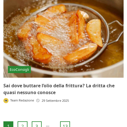
EcoConsigli
Sai dove buttare l’olio della frittura? La dritta che
quasi nessuno conosce
Team Redazione
29 Settembre 2025
...
1
2
3
13