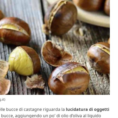
.it)
le bucce di castagne riguarda la
lucidatura di oggetti
 bucce, aggiungendo un po’ di olio d’oliva al liquido