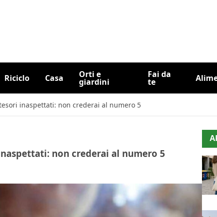
Orti e
Fai da
Riciclo
Casa
Alim
giardini
te
tesori inaspettati: non crederai al numero 5
A
inaspettati: non crederai al numero 5