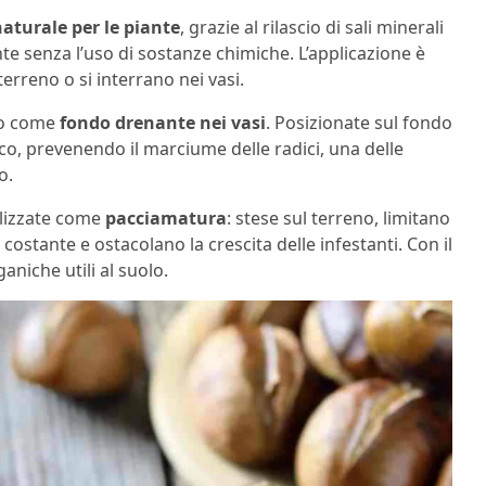
aturale per le piante
, grazie al rilascio di sali minerali
nte senza l’uso di sostanze chimiche. L’applicazione è
terreno o si interrano nei vasi.
so come
fondo drenante nei vasi
. Posizionate sul fondo
rico, prevenendo il marciume delle radici, una delle
o.
ilizzate come
pacciamatura
: stese sul terreno, limitano
stante e ostacolano la crescita delle infestanti. Con il
iche utili al suolo.