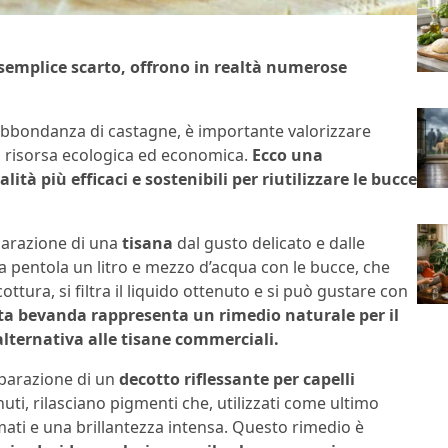
semplice scarto, offrono in realtà numerose
bbondanza di castagne, è importante valorizzare
 risorsa ecologica ed economica.
Ecco una
à più efficaci e sostenibili per riutilizzare le bucce
parazione di una
tisana
dal gusto delicato e dalle
na pentola un litro e mezzo d’acqua con le bucce, che
ttura, si filtra il liquido ottenuto e si può gustare con
a bevanda rappresenta un rimedio naturale per il
alternativa alle tisane commerciali.
eparazione di un
decotto riflessante per capelli
nuti, rilasciano pigmenti che, utilizzati come ultimo
mati e una brillantezza intensa. Questo rimedio è