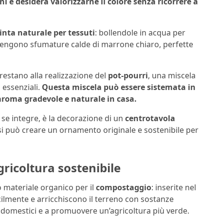
ni e desidera valorizzarne il colore senza ricorrere a
inta naturale per tessuti
: bollendole in acqua per
ttengono sfumature calde di marrone chiaro, perfette
restano alla realizzazione del
pot-pourri
, una miscela
 essenziali.
Questa miscela può essere sistemata in
 aroma gradevole e naturale in casa.
, se integre, è la decorazione di un
centrotavola
, si può creare un ornamento originale e sostenibile per
gricoltura sostenibile
materiale organico per il
compostaggio
: inserite nel
lmente e arricchiscono il terreno con sostanze
uti domestici e a promuovere un’agricoltura più verde.