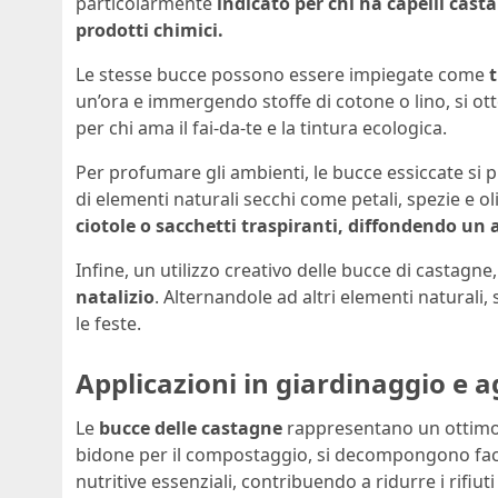
particolarmente
indicato per chi ha capelli casta
prodotti chimici.
Le stesse bucce possono essere impiegate come
t
un’ora e immergendo stoffe di cotone o lino, si o
per chi ama il fai-da-te e la tintura ecologica.
Per profumare gli ambienti, le bucce essiccate si p
di elementi naturali secchi come petali, spezie e oli
ciotole o sacchetti traspiranti, diffondendo un
Infine, un utilizzo creativo delle bucce di castagne
natalizio
. Alternandole ad altri elementi naturali
le feste.
Applicazioni in giardinaggio e a
Le
bucce delle castagne
rappresentano un ottimo 
bidone per il compostaggio, si decompongono faci
nutritive essenziali, contribuendo a ridurre i rifi