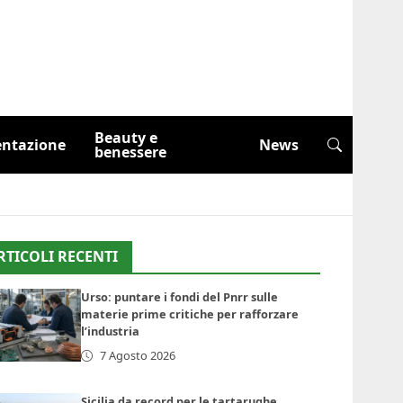
Beauty e
entazione
News
benessere
RTICOLI RECENTI
Urso: puntare i fondi del Pnrr sulle
materie prime critiche per rafforzare
l’industria
7 Agosto 2026
Sicilia da record per le tartarughe