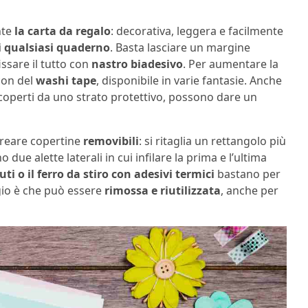
nte
la carta da regalo
: decorativa, leggera e facilmente
ti qualsiasi quaderno
. Basta lasciare un margine
fissare il tutto con
nastro biadesivo
. Per aumentare la
 con del
washi tape
, disponibile in varie fantasie. Anche
a e coperti da uno strato protettivo, possono dare un
creare copertine
removibili
: si ritaglia un rettangolo più
due alette laterali in cui infilare la prima e l’ultima
uti o il ferro da stiro con adesivi termici
bastano per
gio è che può essere
rimossa e riutilizzata
, anche per