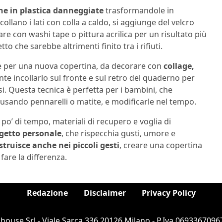
tine in plastica danneggiate
trasformandole in
ncollano i lati con colla a caldo, si aggiunge del velcro
are con washi tape o pittura acrilica per un risultato più
o che sarebbe altrimenti finito tra i rifiuti.
 per una nuova copertina, da decorare con
collage,
iente incollarlo sul fronte e sul retro del quaderno per
i. Questa tecnica è perfetta per i bambini, che
usando pennarelli o matite, e modificarle nel tempo.
un po’ di tempo, materiali di recupero e voglia di
getto personale
, che rispecchia gusti, umore e
ostruisce anche nei piccoli gesti
, creare una copertina
fare la differenza.
Redazione
Disclaimer
Privacy Policy
ouse Srl - Viale Sarca 336 20126 Milano - P.Iva 06933670967