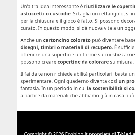
Un’altra idea interessante è
riutilizzare le coper
astuccetti o custodie
. Si taglia un rettangolo, si i
per la chiusura e il gioco è fatto. Si possono decor
curato. In questo modo, si dà nuova vita a un oggett
Anche un
cartoncino colorato
può diventare base
disegni, timbri o materiali di recupero
. È suffic
ottenere una superficie uniforme su cui sbizzarrirs
possono creare
copertine da colorare
su misura, 
Il fai da te non richiede abilità particolari: basta 
sperimentare. Ogni quaderno diventa così
un pro
fantasia. In un periodo in cui
la sostenibilità si c
a partire da materiali che abbiamo già in casa può 
Copyright © 2026 Ecoblog.it proprietà di T-Mediah