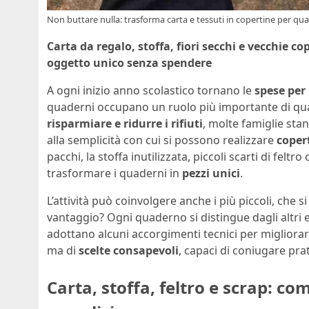
Non buttare nulla: trasforma carta e tessuti in copertine per qua
Carta da regalo, stoffa, fiori secchi e vecchie 
oggetto unico senza spendere
A ogni inizio anno scolastico tornano le
spese per 
quaderni occupano un ruolo più importante di quan
risparmiare e ridurre i rifiuti
, molte famiglie sta
alla semplicità con cui si possono realizzare
coper
pacchi, la stoffa inutilizzata, piccoli scarti di feltr
trasformare i quaderni in
pezzi unici
.
L’attività può coinvolgere anche i più piccoli, che si
vantaggio? Ogni quaderno si distingue dagli altri 
adottano alcuni accorgimenti tecnici per migliorare 
ma di
scelte consapevoli
, capaci di coniugare prati
Carta, stoffa, feltro e scrap: co