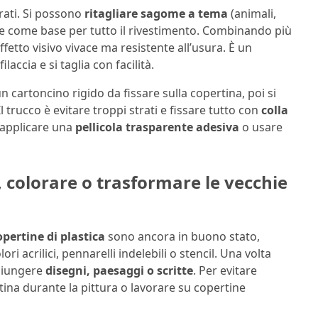
urati. Si possono
ritagliare sagome a tema
(animali,
sare come base per tutto il rivestimento. Combinando più
ffetto visivo vivace ma resistente all’usura. È un
accia e si taglia con facilità.
un cartoncino rigido da fissare sulla copertina, poi si
 Il trucco è evitare troppi strati e fissare tutto con
colla
ò applicare una
pellicola trasparente adesiva
o usare
, colorare o trasformare le vecchie
opertine di plastica
sono ancora in buono stato,
ori acrilici, pennarelli indelebili o stencil. Una volta
ggiungere
disegni, paesaggi o scritte
. Per evitare
tina durante la pittura o lavorare su copertine