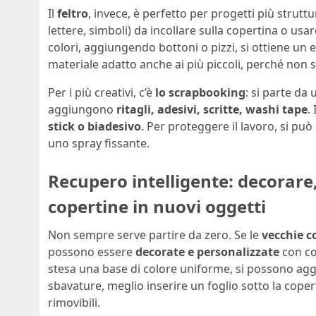
Il
feltro
, invece, è perfetto per progetti più strutt
lettere, simboli) da incollare sulla copertina o u
colori, aggiungendo bottoni o pizzi, si ottiene un e
materiale adatto anche ai più piccoli, perché non sfil
Per i più creativi, c’è
lo scrapbooking
: si parte da 
aggiungono
ritagli, adesivi, scritte, washi tape
.
stick o biadesivo
. Per proteggere il lavoro, si pu
uno spray fissante.
Recupero intelligente: decorare
copertine in nuovi oggetti
Non sempre serve partire da zero. Se le
vecchie c
possono essere
decorate e personalizzate
con col
stesa una base di colore uniforme, si possono a
sbavature, meglio inserire un foglio sotto la coper
rimovibili.