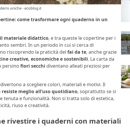
derni uniche - ecoblog.it
copertine: come trasformare ogni quaderno in un
il materiale didattico
, e tra queste le copertine per i
to sembri. In un periodo in cui si cerca di
nno riscoprendo la praticità del
fai da te
, anche grazie
tine creative, economiche e sostenibili
. La carta da
o o persino
fiori secchi
diventano alleati preziosi per
 divertono a scegliere colori, materiali e motivi. Il
e
resiste meglio all’uso quotidiano
, soprattutto se si
tenuta e funzionalità. Non si tratta solo di estetica,
cità, riuso e creatività.
me rivestire i quaderni con materiali