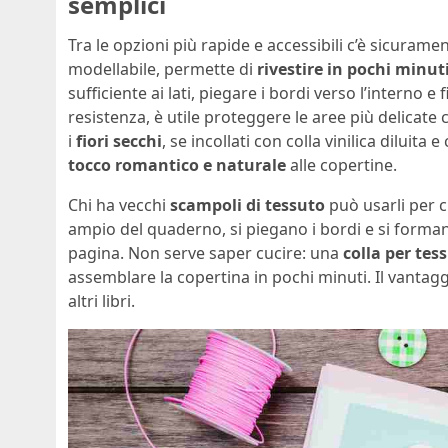
semplici
Tra le opzioni più rapide e accessibili c’è sicurame
modellabile, permette di
rivestire in pochi minu
sufficiente ai lati, piegare i bordi verso l’interno e 
resistenza, è utile proteggere le aree più delicate
i
fiori secchi
, se incollati con colla vinilica diluit
tocco romantico e naturale
alle copertine.
Chi ha vecchi
scampoli di tessuto
può usarli per 
ampio del quaderno, si piegano i bordi e si formano 
pagina. Non serve saper cucire: una
colla per tess
assemblare la copertina in pochi minuti. Il vantag
altri libri.