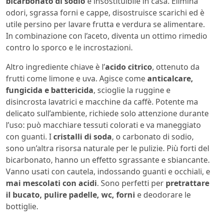
bicarbonato di sodio
è insostituibile in casa. Elimina
odori, sgrassa forni e cappe, disostruisce scarichi ed è
utile persino per lavare frutta e verdura se alimentare.
In combinazione con l’aceto, diventa un ottimo rimedio
contro lo sporco e le incrostazioni.
Altro ingrediente chiave è l’
acido citrico
, ottenuto da
frutti come limone e uva. Agisce come
anticalcare,
fungicida e battericida
, scioglie la ruggine e
disincrosta lavatrici e macchine da caffè. Potente ma
delicato sull’ambiente, richiede solo attenzione durante
l’uso: può macchiare tessuti colorati e va maneggiato
con guanti. I
cristalli di soda
, o carbonato di sodio,
sono un’altra risorsa naturale per le pulizie. Più forti del
bicarbonato, hanno un effetto sgrassante e sbiancante.
Vanno usati con cautela, indossando guanti e occhiali, e
mai mescolati con acidi
. Sono perfetti per
pretrattare
il bucato, pulire padelle, wc, forni
e deodorare le
bottiglie.