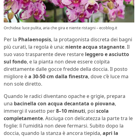
Orchidea: luce pulita, aria che gira e niente ristagni – ecoblog.it
Per la
Phalaenopsis
, la protagonista discreta dei bagni
più curati, la regola è una:
niente acqua stagnante
. Il
suo vaso trasparente deve restare
leggero e asciutto
sul fondo
, e la pianta non deve essere colpita
direttamente dalle gocce fredde della doccia. Il posto
migliore è
a 30-50 cm dalla finestra
, dove c’è luce ma
non sole diretto.
Quando le radici diventano opache e grigie, prepara
una
bacinella con acqua decantata o piovana
,
immergi il vasetto per
8–10 minuti
, poi
scola
completamente
. Asciuga con delicatezza la parte tra le
foglie: lì l’umidità non deve fermarsi. Subito dopo la
doccia, quando la stanza è ancora tiepida,
apri la