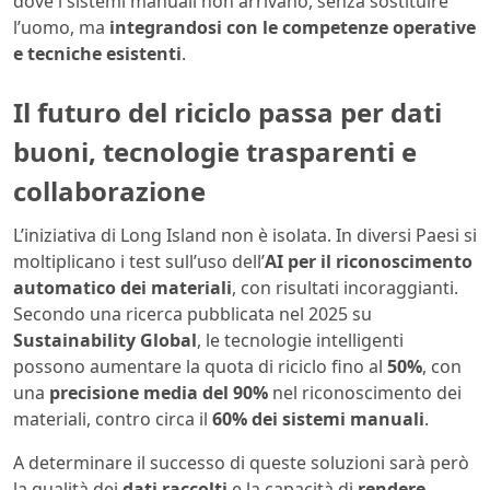
dove i sistemi manuali non arrivano, senza sostituire
l’uomo, ma
integrandosi con le competenze operative
e tecniche esistenti
.
Il futuro del riciclo passa per dati
buoni, tecnologie trasparenti e
collaborazione
L’iniziativa di Long Island non è isolata. In diversi Paesi si
moltiplicano i test sull’uso dell’
AI per il riconoscimento
automatico dei materiali
, con risultati incoraggianti.
Secondo una ricerca pubblicata nel 2025 su
Sustainability Global
, le tecnologie intelligenti
possono aumentare la quota di riciclo fino al
50%
, con
una
precisione media del 90%
nel riconoscimento dei
materiali, contro circa il
60% dei sistemi manuali
.
A determinare il successo di queste soluzioni sarà però
la qualità dei
dati raccolti
e la capacità di
rendere