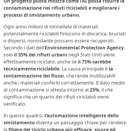
Un progetto pilota mostra come l’AI possa ridurre la
contaminazione nei rifiuti riciclabili e migliorare i
processi di smistamento urbano.
Ogni anno milioni di tonnellate di materiali
potenzialmente riciclabili finiscono in discarica, bruciati
o dispersi, nonostante possano essere recuperati.
Secondo i dati dell’
Environmental Protection Agency
,
solo
il 35% dei rifiuti urbani
negli Stati Uniti viene
effettivamente riciclato, anche se
il 75% sarebbe
tecnicamente riciclabile
. La causa principale è
la
contaminazione dei flussi
, che rende inutilizzabili
anche i materiali conferiti correttamente. Il dato medio
di contaminazione si attesta intorno al
25%
, il che
significa che un quarto dei rifiuti riciclabili viene
vanificato.
In questo quadro,
l’automazione intelligente dello
smistamento
diventa un passaggio chiave per rendere
la
filiera del riciclo urbana più efficace, sicura ed