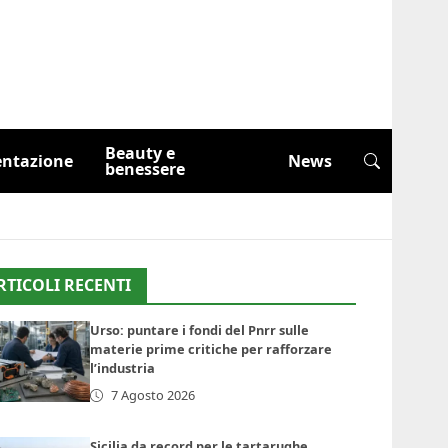
Beauty e
entazione
News
benessere
RTICOLI RECENTI
Urso: puntare i fondi del Pnrr sulle
materie prime critiche per rafforzare
l’industria
7 Agosto 2026
Sicilia da record per le tartarughe