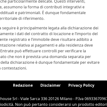
iche particolarmente delicate. Questi interventi,
e, assumono la forma di contributi integrativi e
 reddituali e patrimoniali. È dunque fondamentale
rritoriale di riferimento.
a seguire è principalmente legata alla dichiarazione dei
tamente i dati del contratto di locazione e l’importo del
nte registrato e l’immobile deve risultare adibito a
ntazione relativa ai pagamenti e alla residenza deve
Entrate può effettuare controlli per verificare la
ineato che non è prevista una domanda separata per
e della dichiarazione è dunque fondamentale per evitare
in contestazioni.
Redazione
Disclaimer
Privacy Policy
ouse Srl - Viale Sarca 336 20126 Milano - P.Iva 06933670967
dicità. Non può pertanto considerarsi un prodotto editorial