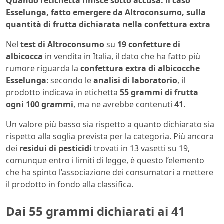
Quando l’etichetta finisce sotto accusa: il caso
Esselunga, fatto emergere da Altroconsumo, sulla
quantità di frutta dichiarata nella confettura extra
Nel
test di Altroconsumo
su
19 confetture di
albicocca
in vendita in Italia, il dato che ha fatto più
rumore riguarda la
confettura extra di albicocche
Esselunga
: secondo le
analisi di laboratorio
, il
prodotto indicava in etichetta
55 grammi di frutta
ogni 100 grammi
, ma ne avrebbe contenuti
41
.
Un valore più basso sia rispetto a quanto dichiarato sia
rispetto alla soglia prevista per la categoria. Più ancora
dei
residui di pesticidi
trovati in 13 vasetti su 19,
comunque entro i limiti di legge, è questo l’elemento
che ha spinto l’associazione dei consumatori a mettere
il prodotto in fondo alla classifica.
Dai 55 grammi dichiarati ai 41