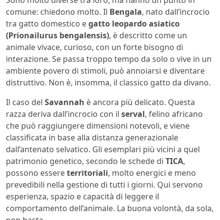
Sono molto diverse tra loro, ma hanno un punto in
comune: chiedono molto. Il
Bengala
, nato dall’incrocio
tra gatto domestico e
gatto leopardo asiatico
(Prionailurus bengalensis)
, è descritto come un
animale vivace, curioso, con un forte bisogno di
interazione. Se passa troppo tempo da solo o vive in un
ambiente povero di stimoli, può annoiarsi e diventare
distruttivo. Non è, insomma, il classico gatto da divano.
Il caso del
Savannah
è ancora più delicato. Questa
razza deriva dall’incrocio con il
serval
, felino africano
che può raggiungere dimensioni notevoli, e viene
classificata in base alla distanza generazionale
dall’antenato selvatico. Gli esemplari più vicini a quel
patrimonio genetico, secondo le schede di
TICA
,
possono essere
territoriali
, molto energici e meno
prevedibili nella gestione di tutti i giorni. Qui servono
esperienza, spazio e capacità di leggere il
comportamento dell’animale. La buona volontà, da sola,