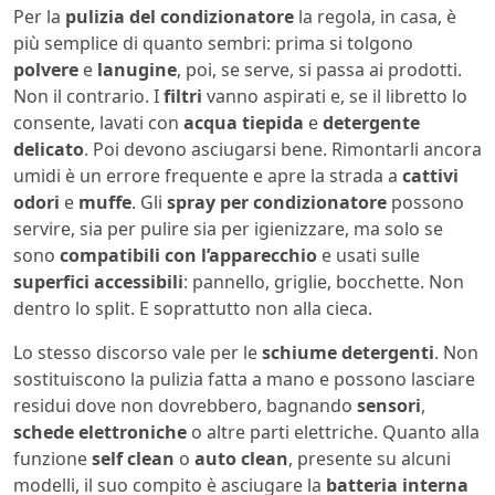
Per la
pulizia del condizionatore
la regola, in casa, è
più semplice di quanto sembri: prima si tolgono
polvere
e
lanugine
, poi, se serve, si passa ai prodotti.
Non il contrario. I
filtri
vanno aspirati e, se il libretto lo
consente, lavati con
acqua tiepida
e
detergente
delicato
. Poi devono asciugarsi bene. Rimontarli ancora
umidi è un errore frequente e apre la strada a
cattivi
odori
e
muffe
. Gli
spray per condizionatore
possono
servire, sia per pulire sia per igienizzare, ma solo se
sono
compatibili con l’apparecchio
e usati sulle
superfici accessibili
: pannello, griglie, bocchette. Non
dentro lo split. E soprattutto non alla cieca.
Lo stesso discorso vale per le
schiume detergenti
. Non
sostituiscono la pulizia fatta a mano e possono lasciare
residui dove non dovrebbero, bagnando
sensori
,
schede elettroniche
o altre parti elettriche. Quanto alla
funzione
self clean
o
auto clean
, presente su alcuni
modelli, il suo compito è asciugare la
batteria interna