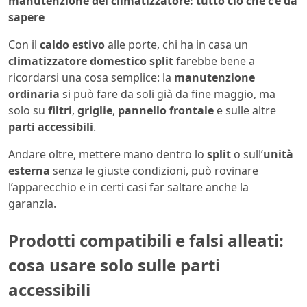
manutenzione del climatizzatore: tutto ciò che c’è da
sapere
Con il
caldo estivo
alle porte, chi ha in casa un
climatizzatore domestico split
farebbe bene a
ricordarsi una cosa semplice: la
manutenzione
ordinaria
si può fare da soli già da fine maggio, ma
solo su
filtri
,
griglie
,
pannello frontale
e sulle altre
parti accessibili
.
Andare oltre, mettere mano dentro lo
split
o sull’
unità
esterna
senza le giuste condizioni, può rovinare
l’apparecchio e in certi casi far saltare anche la
garanzia.
Prodotti compatibili e falsi alleati:
cosa usare solo sulle parti
accessibili