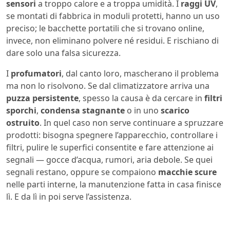
sensori
a troppo calore e a troppa umidità. I
raggi UV
,
se montati di fabbrica in moduli protetti, hanno un uso
preciso; le bacchette portatili che si trovano online,
invece, non eliminano polvere né residui. E rischiano di
dare solo una falsa sicurezza.
I
profumatori
, dal canto loro, mascherano il problema
ma non lo risolvono. Se dal climatizzatore arriva una
puzza persistente
, spesso la causa è da cercare in
filtri
sporchi
,
condensa stagnante
o in uno
scarico
ostruito
. In quel caso non serve continuare a spruzzare
prodotti: bisogna spegnere l’apparecchio, controllare i
filtri, pulire le superfici consentite e fare attenzione ai
segnali — gocce d’acqua, rumori, aria debole. Se quei
segnali restano, oppure se compaiono
macchie scure
nelle parti interne, la manutenzione fatta in casa finisce
lì. E da lì in poi serve l’assistenza.