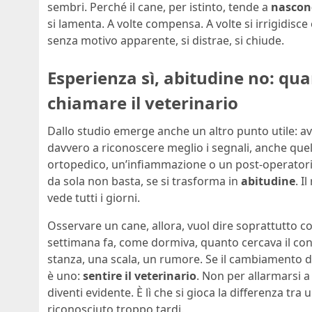
sembri. Perché il cane, per istinto, tende a
nascond
si lamenta. A volte compensa. A volte si irrigidisce 
senza motivo apparente, si distrae, si chiude.
Esperienza sì, abitudine no: qu
chiamare il veterinario
Dallo studio emerge anche un altro punto utile: a
davvero a riconoscere meglio i segnali, anche quel
ortopedico, un’infiammazione o un post-operatorio,
da sola non basta, se si trasforma in
abitudine
. I
vede tutti i giorni.
Osservare un cane, allora, vuol dire soprattutto 
settimana fa, come dormiva, quanto cercava il cont
stanza, una scala, un rumore. Se il cambiamento du
è uno:
sentire il veterinario
. Non per allarmarsi a
diventi evidente. È lì che si gioca la differenza t
riconosciuto troppo tardi.