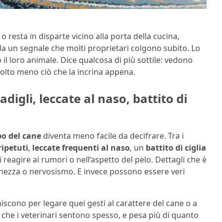
o resta in disparte vicino alla porta della cucina,
anda un segnale che molti proprietari colgono subito. Lo
il loro animale. Dice qualcosa di più sottile: vedono
olto meno ciò che la incrina appena.
digli, leccate al naso, battito di
po del cane
diventa meno facile da decifrare. Tra i
ripetuti
,
leccate frequenti al naso
, un
battito di ciglia
eagire ai rumori o nell’aspetto del pelo. Dettagli che è
chezza o nervosismo. E invece possono essere veri
niscono per legare quei gesti al carattere del cane o a
 che i veterinari sentono spesso, e pesa più di quanto