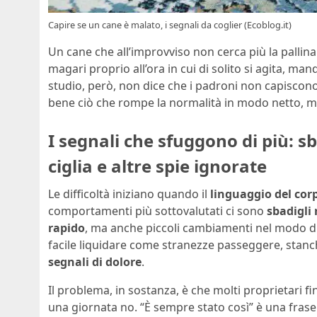
Capire se un cane è malato, i segnali da coglier (Ecoblog.it)
Un cane che all’improvviso non cerca più la pallina 
magari proprio all’ora in cui di solito si agita, m
studio, però, non dice che i padroni non capiscono 
bene ciò che rompe la normalità in modo netto, m
I segnali che sfuggono di più: sba
ciglia e altre spie ignorate
Le difficoltà iniziano quando il
linguaggio del cor
comportamenti più sottovalutati ci sono
sbadigli 
rapido
, ma anche piccoli cambiamenti nel modo di r
facile liquidare come stranezze passeggere, stan
segnali di dolore
.
Il problema, in sostanza, è che molti proprietari fi
una giornata no. “È sempre stato così” è una frase