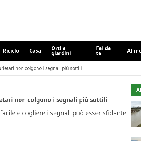
Orti e
Fai da
Riciclo
Casa
Alim
giardini
te
rietari non colgono i segnali più sottili
A
tari non colgono i segnali più sottili
acile e cogliere i segnali può esser sfidante