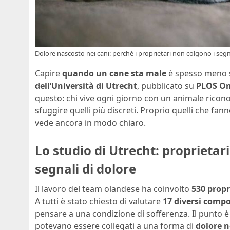
Dolore nascosto nei cani: perché i proprietari non colgono i segnal
Capire
quando un cane sta male
è spesso meno s
dell’Università di Utrecht
, pubblicato su
PLOS O
questo: chi vive ogni giorno con un animale riconos
sfuggire quelli più discreti. Proprio quelli che fan
vede ancora in modo chiaro.
Lo studio di Utrecht: proprietari
segnali di dolore
Il lavoro del team olandese ha coinvolto
530 propr
A tutti è stato chiesto di valutare
17 diversi comp
pensare a una condizione di sofferenza. Il punto 
potevano essere collegati a una forma di
dolore n