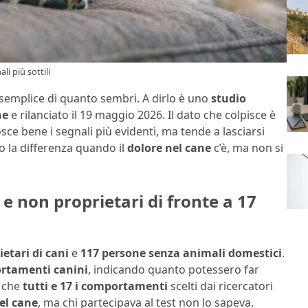
i più sottili
emplice di quanto sembri. A dirlo è uno
studio
ne
e rilanciato il 19 maggio 2026. Il dato che colpisce è
ce bene i segnali più evidenti, ma tende a lasciarsi
no la differenza quando il
dolore nel cane
c’è, ma non si
 e non proprietari di fronte a 17
ietari di cani
e
117 persone senza animali domestici
.
ortamenti canini
, indicando quanto potessero far
è che
tutti e 17 i comportamenti
scelti dai ricercatori
el cane
, ma chi partecipava al test non lo sapeva.