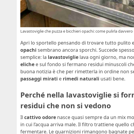
Lavastoviglie che puzza e bicchieri opachi: come pulirla davvero 
Apri lo sportello pensando di trovare tutto pulito 
opachi
sembrano ancora sporchi. Succede spesso, e
semplice: la
lavastoviglie
lava ogni giorno, ma non
eliche
e sul fondo si fermano residui minuscoli che
buona notizia è che per rimetterla in ordine non 
passaggi mirati
e
rimedi naturali
usati bene.
Perché nella lavastoviglie si for
residui che non si vedono
Il
cattivo odore
nasce quasi sempre da un mix mo
in cui l’acqua arriva male. Il filtro trattiene quello
fermentare. Le guarnizioni rimangono bagnate per 