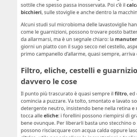
sottile che spesso passa inosservata. Poi c’è il
calc
bicchieri
, sulle stoviglie e anche dentro la macchi
Alcuni studi sul microbioma delle lavastoviglie h
come le guarnizioni, possono trovare posto batteri e
da allarmarsi, ma è un segnale chiaro: la
manuten
giorni un piatto con il sugo secco nel cestello, aspe
primo campanello d’allarme, quasi sempre, arriva 
Filtro, eliche, cestelli e guarni
davvero le cose
Il punto più trascurato è quasi sempre il
filtro
, ed
comincia a puzzare. Va tolto, smontato e lavato s
detergente neutro, insistendo bene nella retina e n
tocca alle
eliche
: i forellini possono riempirsi di 
bene ovunque. Per liberarli basta uno stecchino o 
possono risciacquare con acqua calda oppure lasc