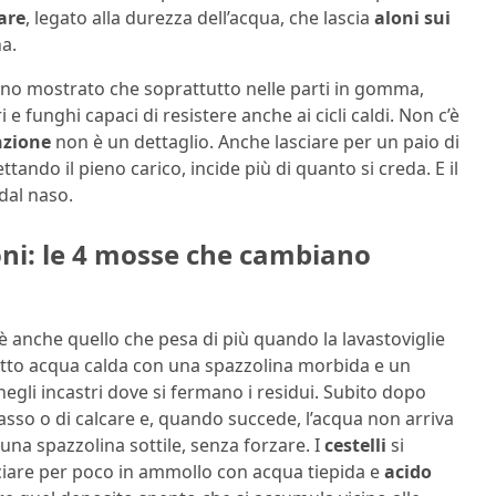
are
, legato alla durezza dell’acqua, che lascia
aloni sui
na.
anno mostrato che soprattutto nelle parti in gomma,
 funghi capaci di resistere anche ai cicli caldi. Non c’è
zione
non è un dettaglio. Anche lasciare per un paio di
ttando il pieno carico, incide più di quanto si creda. E il
dal naso.
zioni: le 4 mosse che cambiano
 è anche quello che pesa di più quando la lavastoviglie
otto acqua calda con una spazzolina morbida e un
egli incastri dove si fermano i residui. Subito dopo
grasso o di calcare e, quando succede, l’acqua non arriva
una spazzolina sottile, senza forzare. I
cestelli
si
iare per poco in ammollo con acqua tiepida e
acido