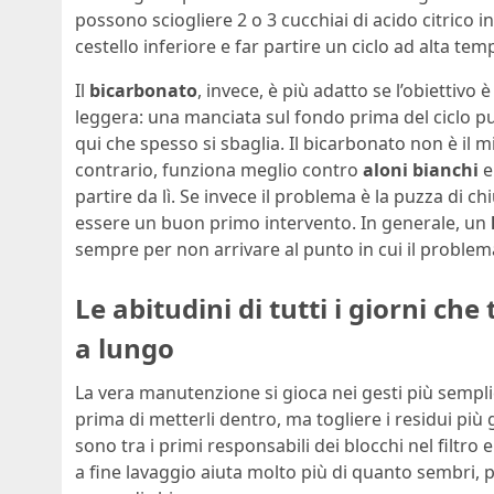
possono sciogliere 2 o 3 cucchiai di acido citrico i
cestello inferiore e far partire un ciclo ad alta te
Il
bicarbonato
, invece, è più adatto se l’obiettivo 
leggera: una manciata sul fondo prima del ciclo pu
qui che spesso si sbaglia. Il bicarbonato non è il migl
contrario, funziona meglio contro
aloni bianchi
e
partire da lì. Se invece il problema è la puzza di c
essere un buon primo intervento. In generale, un
sempre per non arrivare al punto in cui il problem
Le abitudini di tutti i giorni che
a lungo
La vera manutenzione si gioca nei gesti più sempli
prima di metterli dentro, ma togliere i residui più gr
sono tra i primi responsabili dei blocchi nel filtro 
a fine lavaggio aiuta molto più di quanto sembri, p