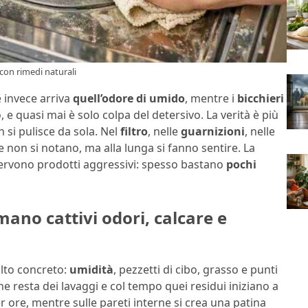
con rimedi naturali
e invece arriva
quell’odore di umido
, mentre i
bicchieri
 quasi mai è solo colpa del detersivo. La verità è più
 si pulisce da sola. Nel
filtro
, nelle
guarnizioni
, nelle
 non si notano, ma alla lunga si fanno sentire. La
servono prodotti aggressivi: spesso bastano
pochi
mano cattivi odori, calcare e
lto concreto:
umidità
, pezzetti di cibo, grasso e punti
 che resta dei lavaggi e col tempo quei residui iniziano a
ore, mentre sulle pareti interne si crea una patina