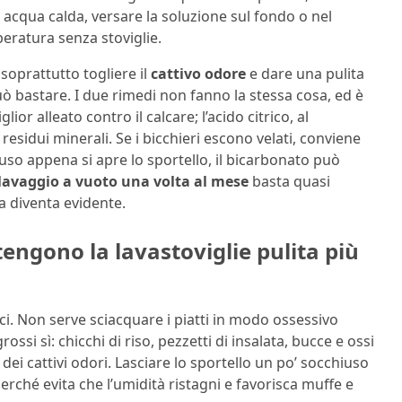
n acqua calda, versare la soluzione sul fondo o nel
mperatura senza stoviglie.
è soprattutto togliere il
cattivo odore
e dare una pulita
ò bastare. I due rimedi non fanno la stessa cosa, ed è
ior alleato contro il calcare; l’acido citrico, al
 residui minerali. Se i bicchieri escono velati, conviene
hiuso appena si apre lo sportello, il bicarbonato può
lavaggio a vuoto una volta al mese
basta quasi
a diventa evidente.
 tengono la lavastoviglie pulita più
ci. Non serve sciacquare i piatti in modo ossessivo
ossi sì: chicchi di riso, pezzetti di insalata, bucce e ossi
e dei cattivi odori. Lasciare lo sportello un po’ socchiuso
erché evita che l’umidità ristagni e favorisca muffe e