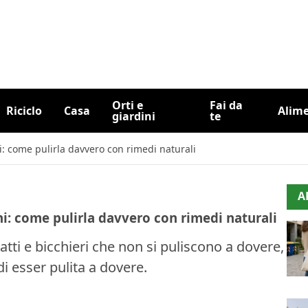
Orti e
Fai da
Riciclo
Casa
Alim
giardini
te
i: come pulirla davvero con rimedi naturali
A
hi: come pulirla davvero con rimedi naturali
tti e bicchieri che non si puliscono a dovere,
di esser pulita a dovere.