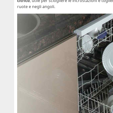
citrico
, utile per sciogliere le incrostazioni e togl
ruote e negli angoli.