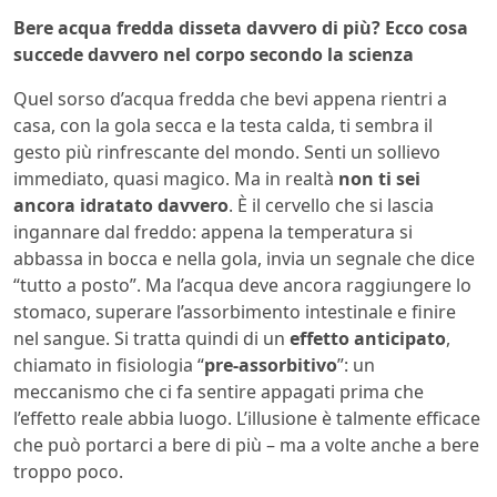
Bere acqua fredda disseta davvero di più? Ecco cosa
succede davvero nel corpo secondo la scienza
Quel sorso d’acqua fredda che bevi appena rientri a
casa, con la gola secca e la testa calda, ti sembra il
gesto più rinfrescante del mondo. Senti un sollievo
immediato, quasi magico. Ma in realtà
non ti sei
ancora idratato davvero
. È il cervello che si lascia
ingannare dal freddo: appena la temperatura si
abbassa in bocca e nella gola, invia un segnale che dice
“tutto a posto”. Ma l’acqua deve ancora raggiungere lo
stomaco, superare l’assorbimento intestinale e finire
nel sangue. Si tratta quindi di un
effetto anticipato
,
chiamato in fisiologia “
pre-assorbitivo
”: un
meccanismo che ci fa sentire appagati prima che
l’effetto reale abbia luogo. L’illusione è talmente efficace
che può portarci a bere di più – ma a volte anche a bere
troppo poco.