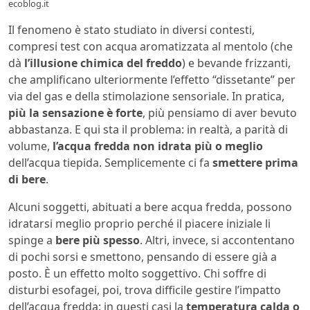
ecoblog.it
Il fenomeno è stato studiato in diversi contesti,
compresi test con acqua aromatizzata al mentolo (che
dà
l’illusione chimica del freddo
) e bevande frizzanti,
che amplificano ulteriormente l’effetto “dissetante” per
via del gas e della stimolazione sensoriale. In pratica,
più la sensazione è forte
, più pensiamo di aver bevuto
abbastanza. E qui sta il problema: in realtà, a parità di
volume,
l’acqua fredda non idrata più o meglio
dell’acqua tiepida. Semplicemente ci fa
smettere prima
di bere
.
Alcuni soggetti, abituati a bere acqua fredda, possono
idratarsi meglio proprio perché il piacere iniziale li
spinge a
bere più spesso
. Altri, invece, si accontentano
di pochi sorsi e smettono, pensando di essere già a
posto. È un effetto molto soggettivo. Chi soffre di
disturbi esofagei, poi, trova difficile gestire l’impatto
dell’acqua fredda: in questi casi la
temperatura calda o