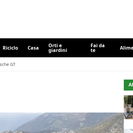
Orti e
Fai da
Riciclo
Casa
Alim
giardini
te
orsche GT
A