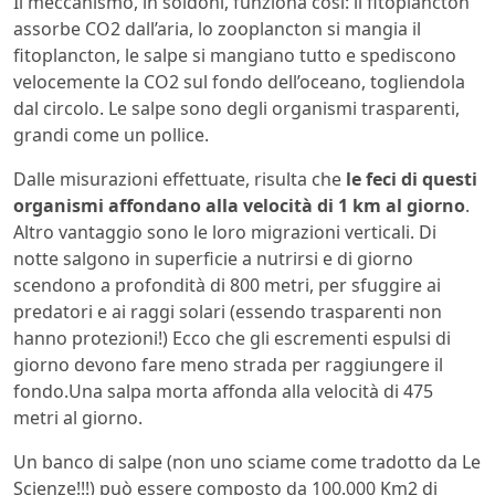
Il meccanismo, in soldoni, funziona così: il fitoplancton
assorbe CO2 dall’aria, lo zooplancton si mangia il
fitoplancton, le salpe si mangiano tutto e spediscono
velocemente la CO2 sul fondo dell’oceano, togliendola
dal circolo. Le salpe sono degli organismi trasparenti,
grandi come un pollice.
Dalle misurazioni effettuate, risulta che
le feci di questi
organismi affondano alla velocità di 1 km al giorno
.
Altro vantaggio sono le loro migrazioni verticali. Di
notte salgono in superficie a nutrirsi e di giorno
scendono a profondità di 800 metri, per sfuggire ai
predatori e ai raggi solari (essendo trasparenti non
hanno protezioni!) Ecco che gli escrementi espulsi di
giorno devono fare meno strada per raggiungere il
fondo.Una salpa morta affonda alla velocità di 475
metri al giorno.
Un banco di salpe (non uno sciame come tradotto da Le
Scienze!!!) può essere composto da 100.000 Km2 di