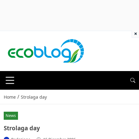
×
/
Home
Strolaga day
News
Strolaga day