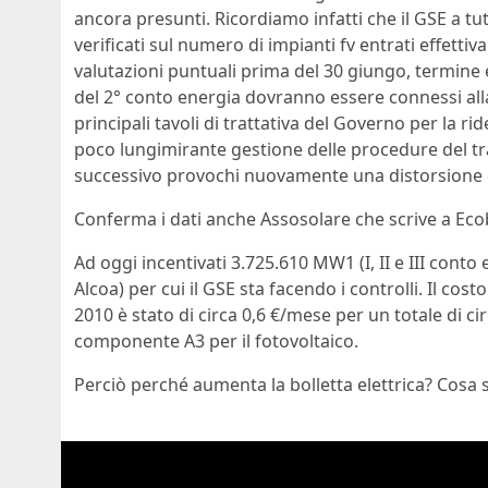
ancora presunti. Ricordiamo infatti che il GSE a tu
verificati sul numero di impianti fv entrati effettiv
valutazioni puntuali prima del 30 giungo, termine e
del 2° conto energia dovranno essere connessi all
principali tavoli di trattativa del Governo per la ri
poco lungimirante gestione delle procedure del tra
successivo provochi nuovamente una distorsione 
Conferma i dati anche Assosolare che scrive a Eco
Ad oggi incentivati 3.725.610 MW1 (I, II e III conto 
Alcoa) per cui il GSE sta facendo i controlli. Il cost
2010 è stato di circa 0,6 €/mese per un totale di ci
componente A3 per il fotovoltaico.
Perciò perché aumenta la bolletta elettrica? Cos