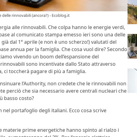
e delle rinnovabili (ancora?) - Ecoblog.it
rgia alle rinnovabili. Che colpa hanno le energie verdi,
n base al comunicato stampa emesso ieri sono una delle
 già dal 1° aprile (e non è uno scherzo!) valutati del
base annua per la famiglia. Che cosa vuol dire? Secondo
stiamo vivendo un boom dell’espansione del
 rinnovabili sono incentivate dallo Stato attraverso
ta, ci toccherà pagare di più a famiglia.
nsinuare l’Authority, non credete che le rinnovabili non
te perciò che sia necessario avere centrali nucleari che
più basso costo?
nel portafoglio degli italiani. Ecco cosa scrive
le materie prime energetiche hanno spinto al rialzo i