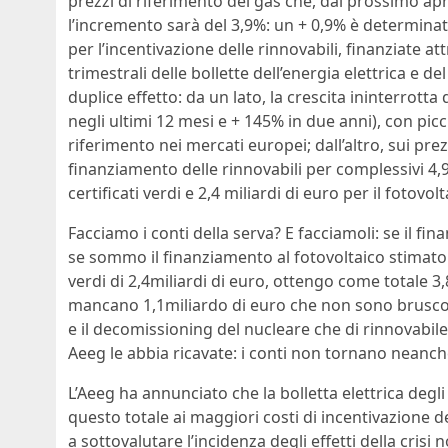
prezzi di riferimento del gas che, dal prossimo apr
l’incremento sarà del 3,9%: un + 0,9% è determina
per l’incentivazione delle rinnovabili, finanziate at
trimestrali delle bollette dell’energia elettrica e del
duplice effetto: da un lato, la crescita ininterrott
negli ultimi 12 mesi e + 145% in due anni), con picchi
riferimento nei mercati europei; dall’altro, sui prezzi
finanziamento delle rinnovabili per complessivi 4,9 m
certificati verdi e 2,4 miliardi di euro per il fotovolt
Facciamo i conti della serva? E facciamoli: se il fi
se sommo il finanziamento al fotovoltaico stimato i
verdi di 2,4miliardi di euro, ottengo come totale 3,
mancano 1,1miliardo di euro che non sono bruscolin
e il decomissioning del nucleare che di rinnovabi
Aeeg le abbia ricavate: i conti non tornano neanch
L’Aeeg ha annunciato che la bolletta elettrica degl
questo totale ai maggiori costi di incentivazione d
a sottovalutare l’incidenza degli effetti della crisi 