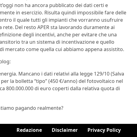
tt’oggi non ha ancora pubblicato dei dati certi e
amente in esercizio. Risulta quindi impossibile fare delle
ntro il quale tutti gli impianti che vorranno usufruire
a rete. Del resto APER sta lavorando duramente ai
definizione degli incentivi, anche per evitare che una
nsitorio tra un sistema di incentivazione e quello
di mercato come quella cui abbiamo appena assistito.
blog:
energia. Mancano i dati relativi alla legge 129/10 (Salva
o per la bolletta “tipo” (450 €/anno) del fotovoltaico nel
rca 800.000.000 di euro coperti dalla relativa quota di
a stiamo pagando realmente?
Redazione
Disclaimer
Privacy Policy