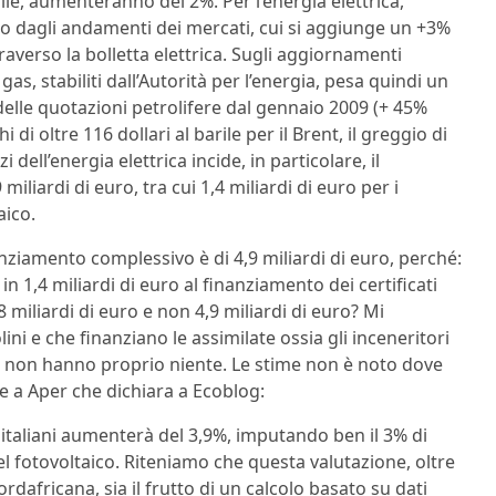
ile, aumenteranno del 2%. Per l’energia elettrica,
to dagli andamenti dei mercati, cui si aggiunge un +3%
traverso la bolletta elettrica. Sugli aggiornamenti
 gas, stabiliti dall’Autorità per l’energia, pesa quindi un
a delle quotazioni petrolifere dal gennaio 2009 (+ 45%
 di oltre 116 dollari al barile per il Brent, il greggio di
 dell’energia elettrica incide, in particolare, il
iliardi di euro, tra cui 1,4 miliardi di euro per i
aico.
nanziamento complessivo è di 4,9 miliardi di euro, perché:
n 1,4 miliardi di euro al finanziamento dei certificati
8 miliardi di euro e non 4,9 miliardi di euro? Mi
i e che finanziano le assimilate ossia gli inceneritori
le non hanno proprio niente. Le stime non è noto dove
e a Aper che dichiara a Ecoblog:
i italiani aumenterà del 3,9%, imputando ben il 3% di
el fotovoltaico. Riteniamo che questa valutazione, oltre
nordafricana, sia il frutto di un calcolo basato su dati