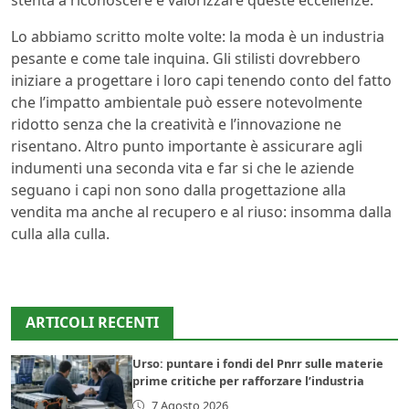
stenta a riconoscere e valorizzare queste eccellenze.
Lo abbiamo scritto molte volte: la moda è un industria
pesante e come tale inquina. Gli stilisti dovrebbero
iniziare a progettare i loro capi tenendo conto del fatto
che l’impatto ambientale può essere notevolmente
ridotto senza che la creatività e l’innovazione ne
risentano. Altro punto importante è assicurare agli
indumenti una seconda vita e far si che le aziende
seguano i capi non sono dalla progettazione alla
vendita ma anche al recupero e al riuso: insomma dalla
culla alla culla.
ARTICOLI RECENTI
Urso: puntare i fondi del Pnrr sulle materie
prime critiche per rafforzare l’industria
7 Agosto 2026