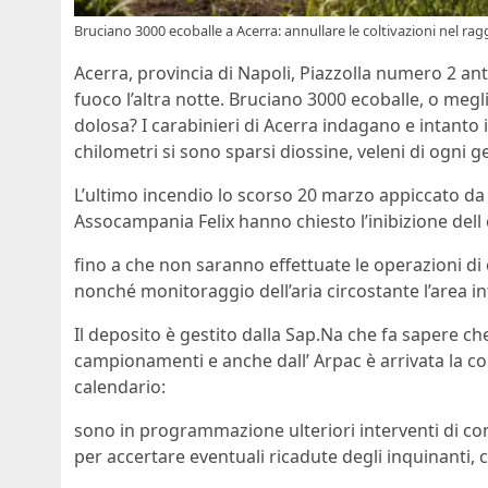
Bruciano 3000 ecoballe a Acerra: annullare le coltivazioni nel rag
Acerra, provincia di Napoli, Piazzolla numero 2 an
fuoco l’altra notte. Bruciano 3000 ecoballe, o meglio 
dolosa? I carabinieri di Acerra indagano e intanto i
chilometri si sono sparsi diossine, veleni di ogni g
L’ultimo incendio lo scorso 20 marzo appiccato da 
Assocampania Felix hanno chiesto l’inibizione dell 
fino a che non saranno effettuate le operazioni di
nonché monitoraggio dell’aria circostante l’area int
Il deposito è gestito dalla Sap.Na che fa sapere che
campionamenti e anche dall’ Arpac è arrivata la co
calendario:
sono in programmazione ulteriori interventi di c
per accertare eventuali ricadute degli inquinant