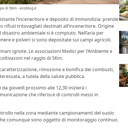
gio di 5Km - ecoblog.it
tistante l’inceneritore e deposito di immondizia: prende
rifiuti tritovagliati destinati all’inceneritore. Origine
l disastro ambientale si è compiuto. Nell’aria per
enere e polveri si sono depositate sui campi agricoli.
mani ignote. Le associazioni Medici per l’Ambiente e
coltivazoni nel raggio di 5Km:
 caratterizzazione, rimozione e bonifica dei combusti,
eressata, a tutela della salute pubblica.
 da giovedì prossimo alle 12,30 inizierà i
municazione che riferisce di controlli messi in
ontrollo nella zona mediante campionamenti del suolo
i, che comunque sono oggetto di monitoraggio continuo.