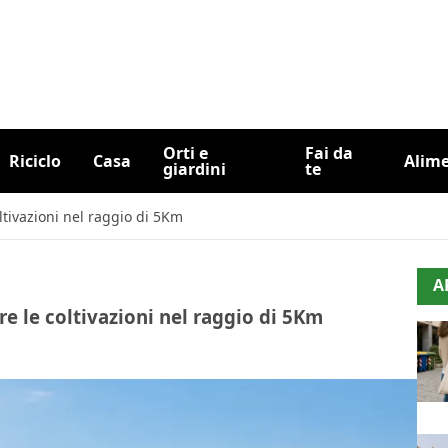
Orti e
Fai da
Riciclo
Casa
Alim
giardini
te
ltivazioni nel raggio di 5Km
A
e le coltivazioni nel raggio di 5Km