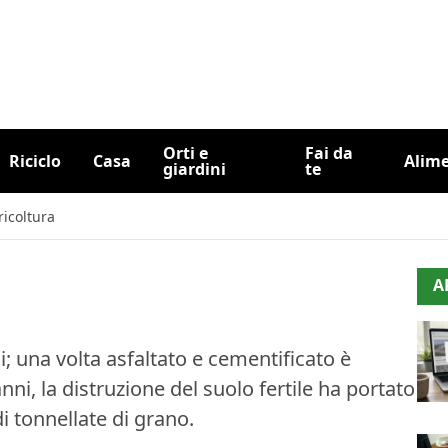
Orti e
Fai da
Riciclo
Casa
Alim
giardini
te
ricoltura
A
i; una volta asfaltato e cementificato è
nni, la distruzione del suolo fertile ha portato
di tonnellate di grano.