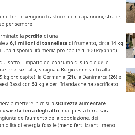
reno fertile vengono trasformati in capannoni, strade,
rso per sempre.
terminato la
perdita
di una
ale a
6,1 milioni di tonnellate
di frumento, circa
14 kg
i una disponibilità media pro capite di 100 kg/anno).
qui sotto, l’impatto del consumo di suolo e delle
azione: se Italia, Spagna e Belgio sono sotto alla
9
kg pro capite), la Germania (
21
), la Danimarca (
26
) e
aesi Bassi con
53
kg e per l’Irlanda che ha sacrificato
ierà a mettere in crisi la
sicurezza alimentare
ti
usare la terra degli altri
, ma questa terra sarà
ngiunta dell’aumento della popolazione, dei
nibilità di energia fossile (meno fertilizzanti, meno