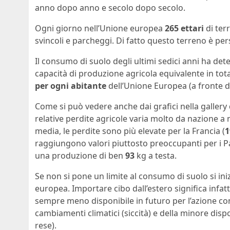
anno dopo anno e secolo dopo secolo.
Ogni giorno nell’Unione europea
265 ettari
di ter
svincoli e parcheggi. Di fatto questo terreno è pe
Il consumo di suolo degli ultimi sedici anni ha de
capacità di produzione agricola equivalente in tot
per ogni abitante
dell’Unione Europea (a fronte d
Come si può vedere anche dai grafici nella gallery 
relative perdite agricole varia molto da nazione a n
media, le perdite sono più elevate per la Francia (
1
raggiungono valori piuttosto preoccupanti per i P
una produzione di ben
93
kg a testa.
Se non si pone un limite al consumo di suolo si iniz
europea. Importare cibo dall’estero significa infat
sempre meno disponibile in futuro per l’azione co
cambiamenti climatici (siccità) e della minore dispo
rese).