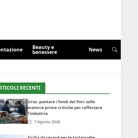
Beauty e
entazione
News
benessere
RTICOLI RECENTI
Urso: puntare i fondi del Pnrr sulle
materie prime critiche per rafforzare
l’industria
7 Agosto 2026
Sicilia da record per le tartarughe