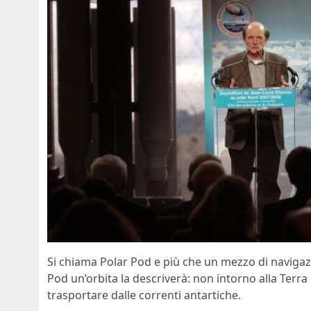
Si chiama Polar Pod e più che un mezzo di navigazio
Pod un’orbita la descriverà: non intorno alla Terra
trasportare dalle correnti antartiche.