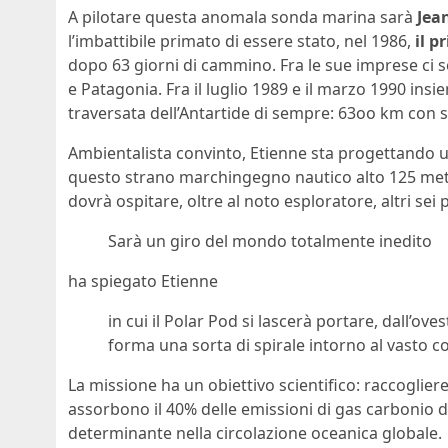
A pilotare questa anomala sonda marina sarà
Jea
l’imbattibile primato di essere stato, nel 1986,
il p
dopo 63 giorni di cammino. Fra le sue imprese ci 
e Patagonia. Fra il luglio 1989 e il marzo 1990 ins
traversata dell’Antartide di sempre: 63oo km con sl
Ambientalista convinto, Etienne sta progettando 
questo strano marchingegno nautico alto 125 metri 
dovrà ospitare, oltre al noto esploratore, altri sei
Sarà un giro del mondo totalmente inedito
ha spiegato Etienne
in cui il Polar Pod si lascerà portare, dall’ove
forma una sorta di spirale intorno al vasto c
La missione ha un obiettivo scientifico: raccoglier
assorbono il 40% delle emissioni di gas carbonio d
determinante nella circolazione oceanica globale.