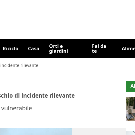
Orti e
Fai da
Riciclo
Casa
Alim
giardini
te
 incidente rilevante
A
ischio di incidente rilevante
 vulnerabile