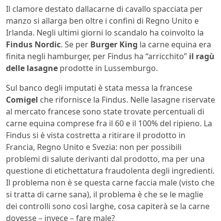
Il clamore destato dallacarne di cavallo spacciata per
manzo si allarga ben oltre i confini di Regno Unito e
Irlanda. Negli ultimi giorni lo scandalo ha coinvolto la
Findus Nordic
. Se per
Burger King
la carne equina era
finita negli hamburger, per Findus ha “arricchito”
il ragù
delle lasagne
prodotte in Lussemburgo.
Sul banco degli imputati è stata messa la francese
Comigel
che rifornisce la Findus. Nelle lasagne riservate
al mercato francese sono state trovate percentuali di
carne equina comprese fra il 60 e il 100% del ripieno. La
Findus si è vista costretta a ritirare il prodotto in
Francia, Regno Unito e Svezia: non per possibili
problemi di salute derivanti dal prodotto, ma per una
questione di etichettatura fraudolenta degli ingredienti.
Il problema non è se questa carne faccia male (visto che
si tratta di carne sana), il problema è che se le maglie
dei controlli sono così larghe, cosa capiterà se la carne
dovesse – invece – fare male?