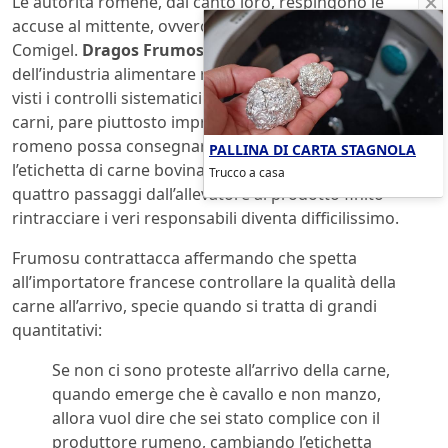
Le autorità romene, dal canto loro, respingono le
accuse al mittente, ovverosia al produttore francese
Comigel.
Dragos Frumosu
, presidente dei sindacati
dell’industria alimentare romena, ha dichiarato che,
visti i controlli sistematici ai quali vengono sottoposte le
carni, pare piuttosto improbabile che “qualsiasi macello
romeno possa consegnare carne di cavallo sotto
PALLINA DI CARTA STAGNOLA
l’etichetta di carne bovina”. In una filiera con almeno
Trucco a casa
quattro passaggi dall’allevatore al prodotto finito
rintracciare i veri responsabili diventa difficilissimo.
Frumosu contrattacca affermando che spetta
all’importatore francese controllare la qualità della
carne all’arrivo, specie quando si tratta di grandi
quantitativi:
Se non ci sono proteste all’arrivo della carne,
quando emerge che è cavallo e non manzo,
allora vuol dire che sei stato complice con il
produttore rumeno, cambiando l’etichetta