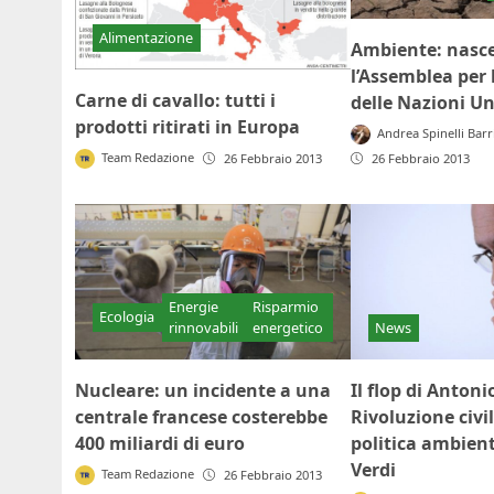
Alimentazione
Ambiente: nasc
l’Assemblea per
Carne di cavallo: tutti i
delle Nazioni Un
prodotti ritirati in Europa
Andrea Spinelli Barr
Team Redazione
26 Febbraio 2013
26 Febbraio 2013
Energie
Risparmio
Ecologia
rinnovabili
energetico
News
Nucleare: un incidente a una
Il flop di Antoni
centrale francese costerebbe
Rivoluzione civil
400 miliardi di euro
politica ambient
Verdi
Team Redazione
26 Febbraio 2013