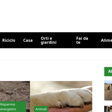
Orti e
Fai da
Riciclo
Casa
Alim
giardini
te
A
Risparmio
energetico
Animali