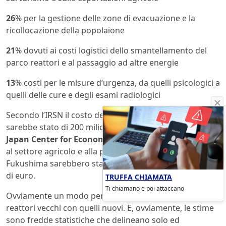
26
% per la gestione delle zone di evacuazione e la
ricollocazione della popolaione
21
% dovuti ai costi logistici dello smantellamento del
parco reattori e al passaggio ad altre energie
13
% costi per le misure d’urgenza, da quelli psicologici a
quelli delle cure e degli esami radiologici
Secondo l’IRSN il costo dell’incidente di Fukushima
sarebbe stato di 200 milioni di euro, ma secondo il
Japan Center for Economic Research
soltanto i danni
al settore agricolo e alla pesca e lo smantellamento di
Fukushima sarebbero stati pari a circa 400-500 miliardi
di euro.
TRUFFA CHIAMATA
Ti chiamano e poi attaccano
Ovviamente un modo per ridurre i rischi c’è: sostituire i
reattori vecchi con quelli nuovi. E, ovviamente, le stime
sono fredde statistiche che delineano solo ed