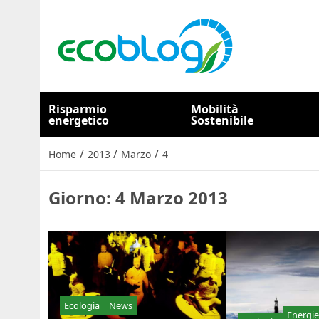
Risparmio
Mobilità
energetico
Sostenibile
/
/
/
Home
2013
Marzo
4
Giorno:
4 Marzo 2013
Ecologia
News
Energie