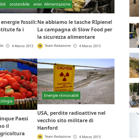
bili
sostenibile
energetico
Alimentazione
 energie fossili:
Ne abbiamo le tasche RIpiene!
titute fa i
La campagna di Slow Food per
la sicurezza alimentare
ile
Team Redazione
4 Marzo 2013
4 Marzo 2013
Energie rinnovabili
cologia
USA, perdite radioattive nel
inque Paesi
vecchio sito militare di
o il
Hanford
gricoltura
Team Redazione
4 Marzo 2013