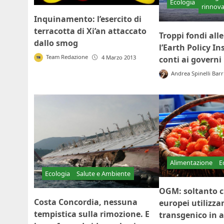
Ecologia
rinnova
Inquinamento: l’esercito di
terracotta di Xi’an attaccato
Troppi fondi alle
dallo smog
l’Earth Policy Ins
Team Redazione
4 Marzo 2013
conti ai governi
Andrea Spinelli Barr
Alimentazione
E
Ecologia
Salute e Ambiente
OGM: soltanto c
Costa Concordia, nessuna
europei utilizzan
tempistica sulla rimozione. E
transgenico in a