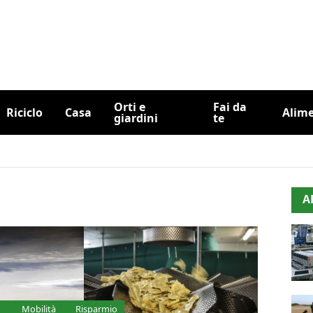
Orti e
Fai da
Riciclo
Casa
Alim
giardini
te
A
Mobilità
Risparmio