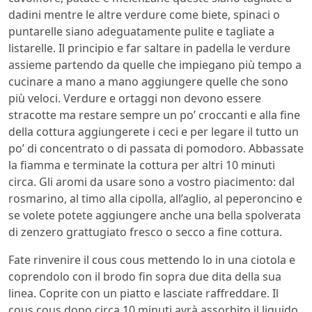
dadini mentre le altre verdure come biete, spinaci o
puntarelle siano adeguatamente pulite e tagliate a
listarelle. Il principio e far saltare in padella le verdure
assieme partendo da quelle che impiegano più tempo a
cucinare a mano a mano aggiungere quelle che sono
più veloci. Verdure e ortaggi non devono essere
stracotte ma restare sempre un po’ croccanti e alla fine
della cottura aggiungerete i ceci e per legare il tutto un
po’ di concentrato o di passata di pomodoro. Abbassate
la fiamma e terminate la cottura per altri 10 minuti
circa. Gli aromi da usare sono a vostro piacimento: dal
rosmarino, al timo alla cipolla, all’aglio, al peperoncino e
se volete potete aggiungere anche una bella spolverata
di zenzero grattugiato fresco o secco a fine cottura.
Fate rinvenire il cous cous mettendo lo in una ciotola e
coprendolo con il brodo fin sopra due dita della sua
linea. Coprite con un piatto e lasciate raffreddare. Il
cous cous dopo circa 10 minuti avrà assorbito il liquido