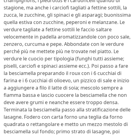
champignons, i pleurotus e i cardoncelli quando di
stagione, ma anche i carciofi tagliati a fettine sottili, la
zucca, le zucchine, gli spinaci e gli asparagi; buonissima
quella estiva con zucchine, peperoni e melanzane. Le
verdure tagliate a fettine sottili le faccio saltare
velocemente in padella aromatizzandole con poco sale,
zenzero, curcuma e pepe. Abbondate con le verdure
perché più ne mettete più ne trovate nel piatto. Le
verdure le cuocio per tipologia (funghi tutti assieme;
piselli, carciofi e spinaci assieme ecc.). Poi passo a fare
la besciamella preparando il roux con i 6 cucchiai di
farina e i 6 cucchiai di olioevo, un pizzico di sale e inizio
a aggiungere a filo il latte di soia; mescolo sempre a
fiamma bassa e lascio cuocere la besciamella che non
deve avere grumi e neanche essere troppo densa.
Terminata la besciamella passo alla stratificazione delle
lasagne. Fodero con carta forno una teglia da forno
quadrata o rettangolare e metto un mezzo mestolo di
besciamella sul fondo; primo strato di lasagne, poi