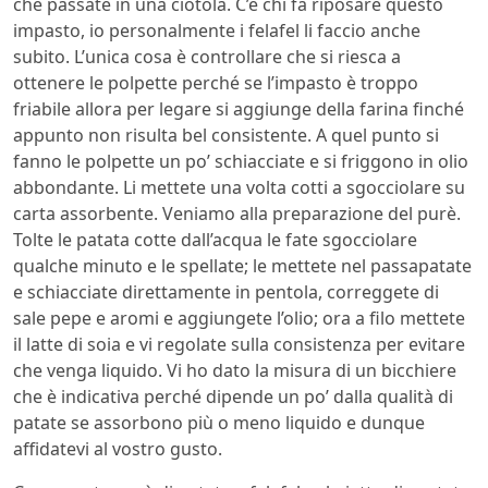
che passate in una ciotola. C’è chi fa riposare questo
impasto, io personalmente i felafel li faccio anche
subito. L’unica cosa è controllare che si riesca a
ottenere le polpette perché se l’impasto è troppo
friabile allora per legare si aggiunge della farina finché
appunto non risulta bel consistente. A quel punto si
fanno le polpette un po’ schiacciate e si friggono in olio
abbondante. Li mettete una volta cotti a sgocciolare su
carta assorbente. Veniamo alla preparazione del purè.
Tolte le patata cotte dall’acqua le fate sgocciolare
qualche minuto e le spellate; le mettete nel passapatate
e schiacciate direttamente in pentola, correggete di
sale pepe e aromi e aggiungete l’olio; ora a filo mettete
il latte di soia e vi regolate sulla consistenza per evitare
che venga liquido. Vi ho dato la misura di un bicchiere
che è indicativa perché dipende un po’ dalla qualità di
patate se assorbono più o meno liquido e dunque
affidatevi al vostro gusto.