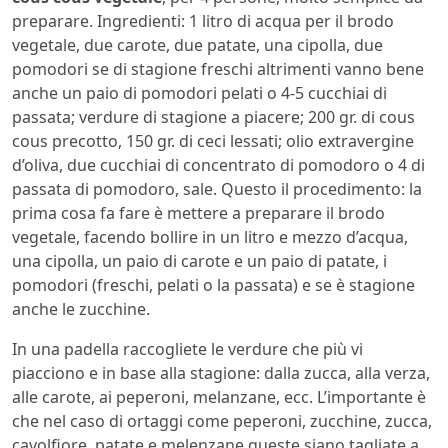
preparare. Ingredienti: 1 litro di acqua per il brodo
vegetale, due carote, due patate, una cipolla, due
pomodori se di stagione freschi altrimenti vanno bene
anche un paio di pomodori pelati o 4-5 cucchiai di
passata; verdure di stagione a piacere; 200 gr. di cous
cous precotto, 150 gr. di ceci lessati; olio extravergine
d’oliva, due cucchiai di concentrato di pomodoro o 4 di
passata di pomodoro, sale. Questo il procedimento: la
prima cosa fa fare è mettere a preparare il brodo
vegetale, facendo bollire in un litro e mezzo d’acqua,
una cipolla, un paio di carote e un paio di patate, i
pomodori (freschi, pelati o la passata) e se è stagione
anche le zucchine.
In una padella raccogliete le verdure che più vi
piacciono e in base alla stagione: dalla zucca, alla verza,
alle carote, ai peperoni, melanzane, ecc. L’importante è
che nel caso di ortaggi come peperoni, zucchine, zucca,
cavolfiore, patate e melenzane queste siano tagliate a