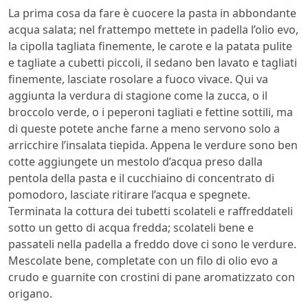
La prima cosa da fare è cuocere la pasta in abbondante
acqua salata; nel frattempo mettete in padella l’olio evo,
la cipolla tagliata finemente, le carote e la patata pulite
e tagliate a cubetti piccoli, il sedano ben lavato e tagliati
finemente, lasciate rosolare a fuoco vivace. Qui va
aggiunta la verdura di stagione come la zucca, o il
broccolo verde, o i peperoni tagliati e fettine sottili, ma
di queste potete anche farne a meno servono solo a
arricchire l’insalata tiepida. Appena le verdure sono ben
cotte aggiungete un mestolo d’acqua preso dalla
pentola della pasta e il cucchiaino di concentrato di
pomodoro, lasciate ritirare l’acqua e spegnete.
Terminata la cottura dei tubetti scolateli e raffreddateli
sotto un getto di acqua fredda; scolateli bene e
passateli nella padella a freddo dove ci sono le verdure.
Mescolate bene, completate con un filo di olio evo a
crudo e guarnite con crostini di pane aromatizzato con
origano.