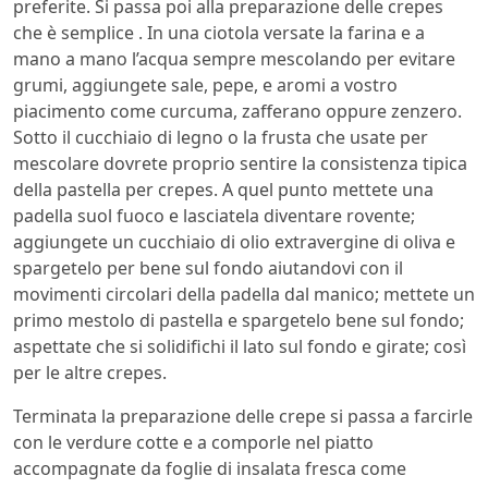
preferite. Si passa poi alla preparazione delle crepes
che è semplice . In una ciotola versate la farina e a
mano a mano l’acqua sempre mescolando per evitare
grumi, aggiungete sale, pepe, e aromi a vostro
piacimento come curcuma, zafferano oppure zenzero.
Sotto il cucchiaio di legno o la frusta che usate per
mescolare dovrete proprio sentire la consistenza tipica
della pastella per crepes. A quel punto mettete una
padella suol fuoco e lasciatela diventare rovente;
aggiungete un cucchiaio di olio extravergine di oliva e
spargetelo per bene sul fondo aiutandovi con il
movimenti circolari della padella dal manico; mettete un
primo mestolo di pastella e spargetelo bene sul fondo;
aspettate che si solidifichi il lato sul fondo e girate; così
per le altre crepes.
Terminata la preparazione delle crepe si passa a farcirle
con le verdure cotte e a comporle nel piatto
accompagnate da foglie di insalata fresca come