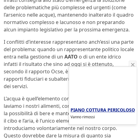
infatti consegna allo stato d’emergenza la soluzione
delle problematiche più complesse ed urgenti (come
l’arsenico nelle acque), mantenendo inalterato il quadro
normativo complesso e lacunoso e non preparando
alcun impianto legislativo per la prossima emergenza.
I conflitti d’interesse rappresentano anch’essi una parte
del problema: quando un rappresentante politico locale
entra nella gestione di un
AATO
o di un ente idrico
infatti il risultato che sino ad oggi si è ottenuto,
secondo il rapporto Ocse, è solo il mantenimento di
rapporti fiduciari e subalterni tra la politica e i gestori
dei servizi.
L’acqua è quell’elemento con cui ci laviamo, con cui
laviamo i nostri alimenti, con cui garantiamo a noi stessi
PIANO COTTURA PERICOLOSO
la possibilità di bere e mantenerci in vita: l’acqua, come
Vanno rimossi
il cibo e l’aria, è l’unico elemento che dall’esterno
introduciamo volontariamente nel nostro corpo.
Questo dovrebbe dare la misura di quanto sia