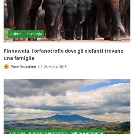
Animali
Ecologia
Pinnawala, l’orfanotrofio dove gli elefanti trovano
una famiglia
Team Redazione
26 Marzo 2013
Ecologia
Risparmio energetico
Salute e Ambiente