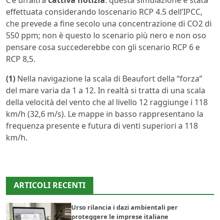
C’è un’altra
cattiva notizia
: questa simulazione è stata
effettuata considerando loscenario RCP 4.5 dell’IPCC,
che prevede a fine secolo una concentrazione di CO2 di
550 ppm; non è questo lo scenario più nero e non oso
pensare cosa succederebbe con gli scenario RCP 6 e
RCP 8,5.
(1)
Nella navigazione la scala di Beaufort della “forza”
del mare varia da 1 a 12. In realtà si tratta di una scala
della velocità del vento che al livello 12 raggiunge i 118
km/h (32,6 m/s). Le mappe in basso rappresentano la
frequenza presente e futura di venti superiori a 118
km/h.
ARTICOLI RECENTI
Urso rilancia i dazi ambientali per
proteggere le imprese italiane