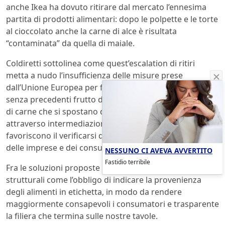
anche Ikea ha dovuto ritirare dal mercato l’ennesima
partita di prodotti alimentari: dopo le polpette e le torte
al cioccolato anche la carne di alce è risultata
“contaminata” da quella di maiale.
Coldiretti sottolinea come quest’escalation di ritiri
metta a nudo l’insufficienza delle misure prese
dall’Unione Europea per fronteggiare uno scandalo
senza precedenti frutto di “un giro vorticoso di partite
di carne che si spostano da un capo all’altro dell’Europa
attraverso intermediazioni poco trasparenti che
favoriscono il verificarsi di frodi ed inganni, a danno
delle imprese e dei consumatori”.
NESSUNO CI AVEVA AVVERTITO
Fastidio terribile
Fra le soluzioni proposte da Coldiretti vi sono interventi
strutturali come l’obbligo di indicare la provenienza
degli alimenti in etichetta, in modo da rendere
maggiormente consapevoli i consumatori e trasparente
la filiera che termina sulle nostre tavole.