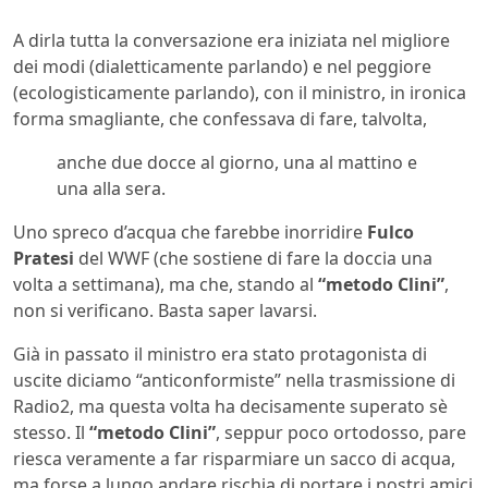
A dirla tutta la conversazione era iniziata nel migliore
dei modi (dialetticamente parlando) e nel peggiore
(ecologisticamente parlando), con il ministro, in ironica
forma smagliante, che confessava di fare, talvolta,
anche due docce al giorno, una al mattino e
una alla sera.
Uno spreco d’acqua che farebbe inorridire
Fulco
Pratesi
del WWF (che sostiene di fare la doccia una
volta a settimana), ma che, stando al
“metodo Clini”
,
non si verificano. Basta saper lavarsi.
Già in passato il ministro era stato protagonista di
uscite diciamo “anticonformiste” nella trasmissione di
Radio2, ma questa volta ha decisamente superato sè
stesso. Il
“metodo Clini”
, seppur poco ortodosso, pare
riesca veramente a far risparmiare un sacco di acqua,
ma forse a lungo andare rischia di portare i nostri amici