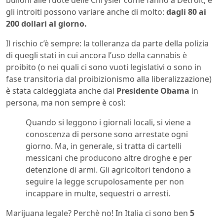
bulloni alle ruote delle Chrysler come fanno a Detroit, e
gli introiti possono variare anche di molto:
dagli 80 ai
200 dollari al giorno.
Il rischio c’è sempre: la tolleranza da parte della polizia
di quegli stati in cui ancora l’uso della cannabis è
proibito (o nei quali ci sono vuoti legislativi o sono in
fase transitoria dal proibizionismo alla liberalizzazione)
è stata caldeggiata anche dal
Presidente Obama
in
persona, ma non sempre è così:
Quando si leggono i giornali locali, si viene a
conoscenza di persone sono arrestate ogni
giorno. Ma, in generale, si tratta di cartelli
messicani che producono altre droghe e per
detenzione di armi. Gli agricoltori tendono a
seguire la legge scrupolosamente per non
incappare in multe, sequestri o arresti.
Marijuana legale? Perchè no! In Italia ci sono ben
5