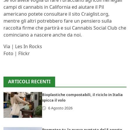
Se voi avete voglia di fare i braccianti agricoli nei legali
campi di cannabis in California ed aiutare il Pil
americano potete consultare il sito Craiglist.org,
mentre gli altri potrebbero fare un pensiero sulla
raccolta firme che partirà e sui Cannabis Social Club che
cominciano a nascere anche da noi.
Via | Les In Rocks
Foto | Flickr
ARTICOLI RECENTI
Bioplastiche compostabili, il riciclo in Italia
spicca il volo
6 Agosto 2026
Prometeo tv, la nuova puntata del 5 agosto