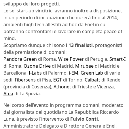
sviluppo dei loro progetti.
Le sei start-up vincitrici avranno inoltre a disposizione,
in un periodo di incubazione che durerà fino al 2014,
ambienti high tech allestiti ad hoc da Enel in cui
potranno confrontarsi e lavorare in completa peace of
mind.
Scopriamo dunque chi sono
i 13 finalisti
, protagonisti
della premiazione di domani:
Pandora Green
di Roma,
Wise Power
di Perugia,
Smart-I
di Roma,
Ozone Drive
di Madrid,
Mirubee
di Madrid e
Barcellona,
I-Labs
di Palermo,
i-EM
,
Green Lab
di varie
sedi,
Fibersens
di Pisa,
EGT
di Torino,
Calbatt
di Rende
(provincia di Cosenza),
Athonet
di Trieste e Vicenza,
Atea
di La Spezia.
Nel corso dell’evento in programma domani, moderato
dal giornalista del quotidiano La Repubblica Riccardo
Luna, è previsto l’intervento di
Fulvio Conti
,
Amministratore Delegato e Direttore Generale Enel.