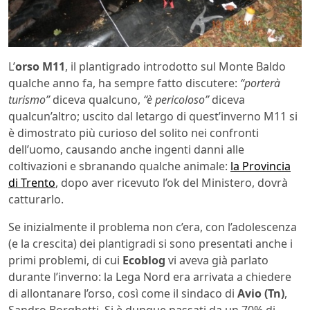
L’
orso M11
, il plantigrado introdotto sul Monte Baldo
qualche anno fa, ha sempre fatto discutere:
“porterà
turismo”
diceva qualcuno,
“è pericoloso”
diceva
qualcun’altro; uscito dal letargo di quest’inverno M11 si
è dimostrato più curioso del solito nei confronti
dell’uomo, causando anche ingenti danni alle
coltivazioni e sbranando qualche animale:
la Provincia
di Trento
, dopo aver ricevuto l’ok del Ministero, dovrà
catturarlo.
Se inizialmente il problema non c’era, con l’adolescenza
(e la crescita) dei plantigradi si sono presentati anche i
primi problemi, di cui
Ecoblog
vi aveva già parlato
durante l’inverno: la Lega Nord era arrivata a chiedere
di allontanare l’orso, così come il sindaco di
Avio (Tn)
,
Sandro Borghetti. Si è dunque passati da un 70% di