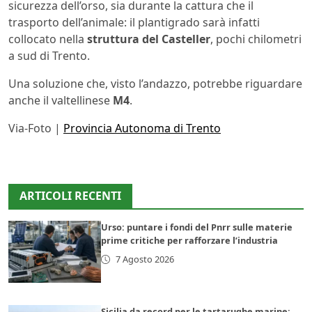
sicurezza dell’orso, sia durante la cattura che il
trasporto dell’animale: il plantigrado sarà infatti
collocato nella
struttura del Casteller
, pochi chilometri
a sud di Trento.
Una soluzione che, visto l’andazzo, potrebbe riguardare
anche il valtellinese
M4
.
Via-Foto |
Provincia Autonoma di Trento
ARTICOLI RECENTI
Urso: puntare i fondi del Pnrr sulle materie
prime critiche per rafforzare l’industria
7 Agosto 2026
Sicilia da record per le tartarughe marine: