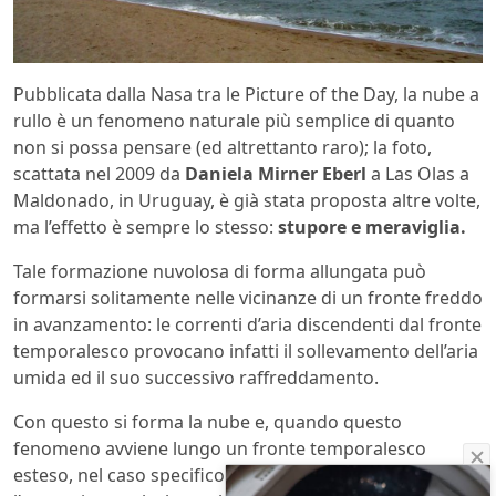
Pubblicata dalla Nasa tra le Picture of the Day, la nube a
rullo è un fenomeno naturale più semplice di quanto
non si possa pensare (ed altrettanto raro); la foto,
scattata nel 2009 da
Daniela Mirner Eberl
a Las Olas a
Maldonado, in Uruguay, è già stata proposta altre volte,
ma l’effetto è sempre lo stesso:
stupore e meraviglia.
Tale formazione nuvolosa di forma allungata può
formarsi solitamente nelle vicinanze di un fronte freddo
in avanzamento: le correnti d’aria discendenti dal fronte
temporalesco provocano infatti il sollevamento dell’aria
umida ed il suo successivo raffreddamento.
Con questo si forma la nube e, quando questo
fenomeno avviene lungo un fronte temporalesco
esteso, nel caso specifico
la nube a rullo
che, lungo