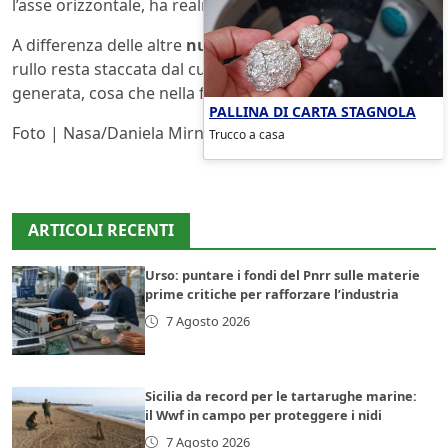
l’asse orizzontale, ha realmente dell’aria che circola.
A differenza delle altre
nuvole Arcus
però la nube a
rullo resta staccata dal cumulonembo dal quale si è
generata, cosa che nella foto è piuttosto evidente.
PALLINA DI CARTA STAGNOLA
Foto | Nasa/Daniela Mirner Eberl
Trucco a casa
ARTICOLI RECENTI
Urso: puntare i fondi del Pnrr sulle materie
prime critiche per rafforzare l’industria
7 Agosto 2026
Sicilia da record per le tartarughe marine:
il Wwf in campo per proteggere i nidi
7 Agosto 2026