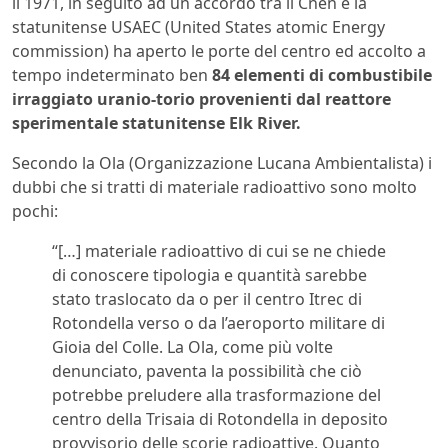
il 1971, in seguito ad un accordo tra il Cnen e la
statunitense USAEC (United States atomic Energy
commission) ha aperto le porte del centro ed accolto a
tempo indeterminato ben
84 elementi di combustibile
irraggiato uranio-torio provenienti dal reattore
sperimentale statunitense Elk River.
Secondo la Ola (Organizzazione Lucana Ambientalista) i
dubbi che si tratti di materiale radioattivo sono molto
pochi:
“[…] materiale radioattivo di cui se ne chiede
di conoscere tipologia e quantità sarebbe
stato traslocato da o per il centro Itrec di
Rotondella verso o da l’aeroporto militare di
Gioia del Colle. La Ola, come più volte
denunciato, paventa la possibilità che ciò
potrebbe preludere alla trasformazione del
centro della Trisaia di Rotondella in deposito
provvisorio delle scorie radioattive. Quanto