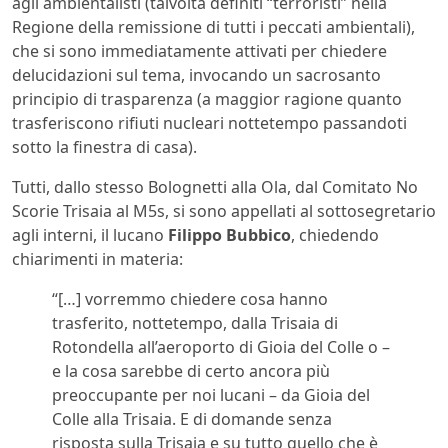
agli ambientalisti (talvolta definiti “terroristi” nella
Regione della remissione di tutti i peccati ambientali),
che si sono immediatamente attivati per chiedere
delucidazioni sul tema, invocando un sacrosanto
principio di trasparenza (a maggior ragione quanto
trasferiscono rifiuti nucleari nottetempo passandoti
sotto la finestra di casa).
Tutti, dallo stesso Bolognetti alla Ola, dal Comitato No
Scorie Trisaia al M5s, si sono appellati al sottosegretario
agli interni, il lucano
Filippo Bubbico
, chiedendo
chiarimenti in materia:
“[…] vorremmo chiedere cosa hanno
trasferito, nottetempo, dalla Trisaia di
Rotondella all’aeroporto di Gioia del Colle o –
e la cosa sarebbe di certo ancora più
preoccupante per noi lucani – da Gioia del
Colle alla Trisaia. E di domande senza
risposta sulla Trisaia e su tutto quello che è