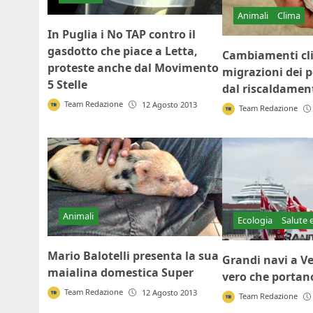
Animali
Clima
In Puglia i No TAP contro il
gasdotto che piace a Letta,
Cambiamenti cli
proteste anche dal Movimento
migrazioni dei p
5 Stelle
dal riscaldamen
Team Redazione
12 Agosto 2013
Team Redazione
Animali
Ecologia
Salute 
Mario Balotelli presenta la sua
Grandi navi a V
maialina domestica Super
vero che portan
Team Redazione
12 Agosto 2013
Team Redazione