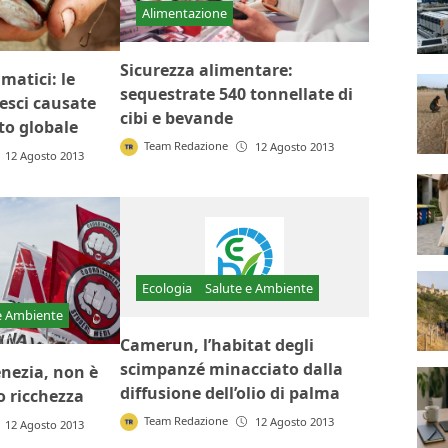
Alimentazione
Sicurezza alimentare:
matici: le
sequestrate 540 tonnellate di
esci causate
cibi e bevande
to globale
Team Redazione
12 Agosto 2013
12 Agosto 2013
Ecologia
Salute e Ambiente
e Ambiente
Camerun, l’habitat degli
scimpanzé minacciato dalla
enezia, non è
diffusione dell’olio di palma
o ricchezza
Team Redazione
12 Agosto 2013
12 Agosto 2013