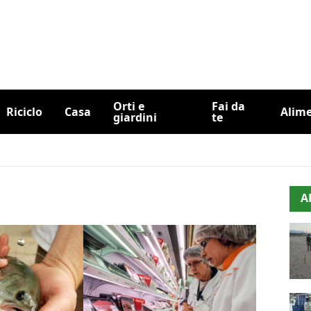
Orti e
Fai da
Riciclo
Casa
Alim
giardini
te
A