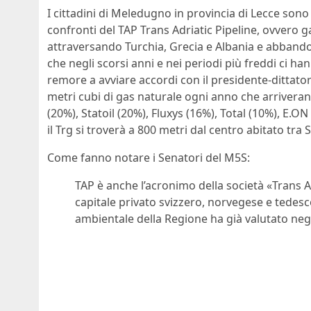
I cittadini di Meledugno in provincia di Lecce son
confronti del TAP Trans Adriatic Pipeline, ovvero g
attraversando Turchia, Grecia e Albania e abban
che negli scorsi anni e nei periodi più freddi ci h
remore a avviare accordi con il presidente-dittator
metri cubi di gas naturale ogni anno che arriveran
(20%), Statoil (20%), Fluxys (16%), Total (10%), E.ON
il Trg si troverà a 800 metri dal centro abitato tra
Come fanno notare i Senatori del M5S:
TAP è anche l’acronimo della società «Trans Ad
capitale privato svizzero, norvegese e tedesc
ambientale della Regione ha già valutato nega