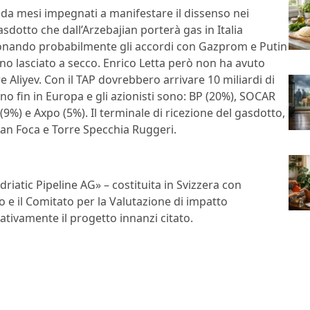
o da mesi impegnati a manifestare il dissenso nei
asdotto che dall’Arzebajian porterà gas in Italia
donando probabilmente gli accordi con Gazprom e Putin
anno lasciato a secco. Enrico Letta però non ha avuto
e Aliyev. Con il TAP dovrebbero arrivare 10 miliardi di
no fin in Europa e gli azionisti sono: BP (20%), SOCAR
 (9%) e Axpo (5%). Il terminale di ricezione del gasdotto,
 San Foca e Torre Specchia Ruggeri.
riatic Pipeline AG» – costituita in Svizzera con
o e il Comitato per la Valutazione di impatto
tivamente il progetto innanzi citato.