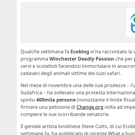
Qualche settimana fa
Ecoblog
vi ha raccontato la 
programma
Winchester Deadly Passion
che per p
cervi e scoiattoli facendosi immortalare in anacroni
cadaveri degli animali vittime dei suoi safari.
Nel mese di novembre una delle sue prodezze – l’
Sudafrica – ha sollevato una protesta internazional
spinto
400mila persone
(nonostante il limite fiss
firmare una petizione di
Change.org
volta ad impe
compiere le sue scorribande venatorie.
Il geniale artista londinese Steve Cutts, di cui Ec
settimane fa, ha pubblicato di recente What a hun