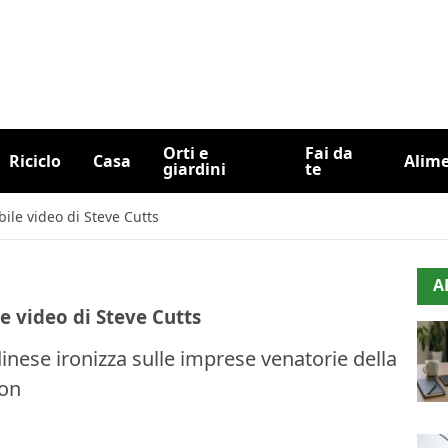
Orti e
Fai da
Riciclo
Casa
Alim
giardini
te
bile video di Steve Cutts
A
le video di Steve Cutts
dinese ironizza sulle imprese venatorie della
ion