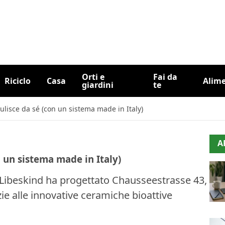
Orti e
Fai da
Riciclo
Casa
Alim
giardini
te
pulisce da sé (con un sistema made in Italy)
A
n un sistema made in Italy)
el Libeskind ha progettato Chausseestrasse 43,
zie alle innovative ceramiche bioattive