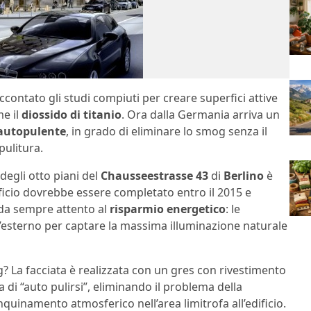
contato gli studi compiuti per creare superfici attive
me il
diossido di titanio
. Ora dalla Germania arriva un
 autopulente
, in grado di eliminare lo smog senza il
pulitura.
degli otto piani del
Chausseestrasse 43
di
Berlino
è
dificio dovrebbe essere completato entro il 2015 e
o da sempre attento al
risparmio energetico
: le
 l’esterno per captare la massima illuminazione naturale
 La facciata è realizzata con un gres con rivestimento
 di “auto pulirsi”, eliminando il problema della
quinamento atmosferico nell’area limitrofa all’edificio.