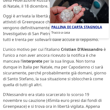
della Federazione Russa e votata qualche giorno prima
di Natale, il 18 dicembre.
Oggi è arrivata la libertà per ventinove dei trenta
attivisti di Greenpeace che hanno ricevuto la notifica e
PALLINA DI CARTA STAGNOLA
vengono definitivamente rilasciati: il Comitato
Trucco a casa
Investigativo di San Pietroburgo, infatti, li ha convocati
tutti e trenta per sollevarli dalle accuse di teppismo.
L’unico motivo per cui l’italiano
Cristian D’Alessandro
è
l’unico a non aver ancora ricevuto la notifica è che
mancava l’
interprete
per la sua lingua. Non torna
dunque in Italia per Natale, ma per Capodanno ci sarà
sicuramente, perché probabilmente già domani, giorno
di Santo Stefano, la sua situazione si sbloccherà come
quella di tutti gli altri.
D’Alessandro era stato scarcerato lo scorso 19
novembre su cauzione (45mila euro presi dai fondi di
Greenpeace) e si trova ora in libertà vigilata. Appena