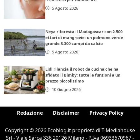
5 Agosto 2026
Neya riforesta il Madagascar con 2.500
ettari di mangrovie: un polmone verde
grande 3.300 campi da calcio
5 Agosto 2026
Lidl rilancia il robot da cucina che ha
sfidato il Bimby: tutte le funzioni a un
prezzo piccolissimo
10 Giugno 2026
Redazione
Disclaimer
Privacy Policy
Copyright © 2026 Ecoblog.it proprietà di T-Mediahouse
Srl - Viale Sarca 336 20126 Milano - P.Iva 06933670967 -