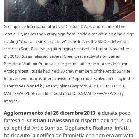
Greenpeace International activist Cristian D'Alessandro, one of the
"Arctic 30", makes the victory sign from inside a car while holding a sign
reading "You can't sink a rainbow" as he leaves the SIZO 5 detention
centre in Saint Petersburg after being released on bail on November
21, 2013. Russia released several Greenpeace activists on bail as
President Vladimir Putin said the group had noble motives for their
Arctic protest. Russia had held 30 crew members of the Arctic Sunrise
for over two months after activists in September scaled an oil rig in the
Barents Sea owned by energy giant Gazprom. AFP PHOTO / OLGA
MALTSEVA (Photo credit should read OLGA MALTSEVA/AFP/Getty
Images)
Aggiornamento del 26 dicembre 2013
: è durata poco
l’attesa di
Cristian D’Alessandro
rispetto agli altri suoi
colleghi dell’Artic Sunrise. Oggi anche l’italiano, infatti,
ha ricevuto la notifica dell’amnistia che non era arrivata