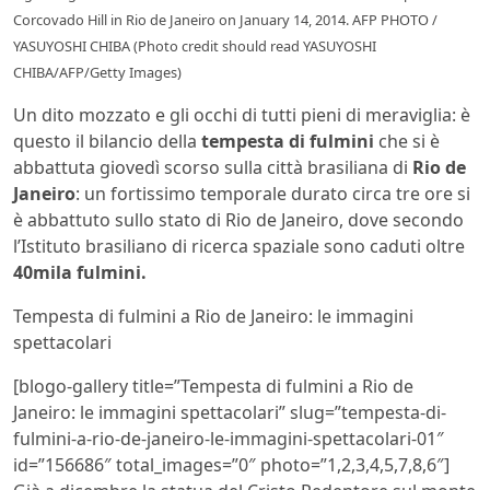
Corcovado Hill in Rio de Janeiro on January 14, 2014. AFP PHOTO /
YASUYOSHI CHIBA (Photo credit should read YASUYOSHI
CHIBA/AFP/Getty Images)
Un dito mozzato e gli occhi di tutti pieni di meraviglia: è
questo il bilancio della
tempesta di fulmini
che si è
abbattuta giovedì scorso sulla città brasiliana di
Rio de
Janeiro
: un fortissimo temporale durato circa tre ore si
è abbattuto sullo stato di Rio de Janeiro, dove secondo
l’Istituto brasiliano di ricerca spaziale sono caduti oltre
40mila fulmini.
Tempesta di fulmini a Rio de Janeiro: le immagini
spettacolari
[blogo-gallery title=”Tempesta di fulmini a Rio de
Janeiro: le immagini spettacolari” slug=”tempesta-di-
fulmini-a-rio-de-janeiro-le-immagini-spettacolari-01″
id=”156686″ total_images=”0″ photo=”1,2,3,4,5,7,8,6″]