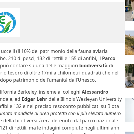
uccelli (il 10% del patrimonio della fauna aviaria
 210 di pesci, 132 di rettili e 155 di anfibi, il
Parco
, può contare su una delle maggiori
biodiversità
di
rio tesoro di oltre 17mila chilometri quadrati che nel
ni dopo patrimonio dell’umanità dall’Unesco.
alifornia Berkeley, insieme ai colleghi
Alessandro
ondale, ed
Edgar Lehr
della Illinois Wesleyan University
fibi e 132 e nel preciso resoconto pubblicati su Biota
primato mondiale di area protetta con il più elevato numero
le della biodiversità era detenuto dal parco nazionale
 121 di rettili, ma le indagini compiute negli ultimi anni