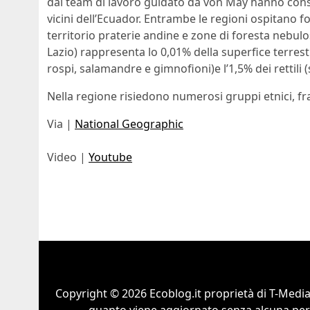
dal team di lavoro guidato da von May hanno conse
vicini dell’Ecuador. Entrambe le regioni ospitano fo
territorio praterie andine e zone di foresta nebulo
Lazio) rappresenta lo 0,01% della superfice terrestre
rospi, salamandre e gimnofioni)e l’1,5% dei rettili 
Nella regione risiedono numerosi gruppi etnici, fr
Via |
National Geographic
Video |
Youtube
Copyright © 2026 Ecoblog.it proprietà di T-Mediah
quanto viene aggiornato senza alcuna perio