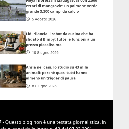
Neya riforesta il Madagascar con 2.500
ettari di mangrovie: un polmone verde
grande 3.300 campi da calcio
5 Agosto 2026
Lidl rilancia il robot da cucina che ha
sfidato il Bimby: tutte le funzioni a un
prezzo piccolissimo
10 Giugno 2026
Ansia nei cani, lo studio su 43 mila
animali: perché quasi tutti hanno
almeno un trigger di paura
8 Giugno 2026
 - Questo blog non è una testata giornalistica, in
e ai sensi della legge n. 62 del 07.03.2001