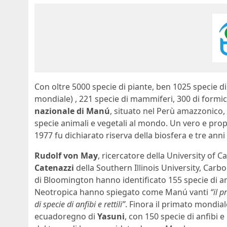
Con oltre 5000 specie di piante, ben 1025 specie di 
mondiale) , 221 specie di mammiferi, 300 di formiche,
nazionale di Manú
, situato nel Perù amazzonico
specie animali e vegetali al mondo. Un vero e prop
1977 fu dichiarato riserva della biosfera e tre an
Rudolf von May
, ricercatore della University of C
Catenazzi
della Southern Illinois University, Carb
di Bloomington hanno identificato 155 specie di an
Neotropica hanno spiegato come Manú vanti
“il 
di specie di anfibi e rettili”
. Finora il primato mondia
ecuadoregno di
Yasuni
, con 150 specie di anfibi e