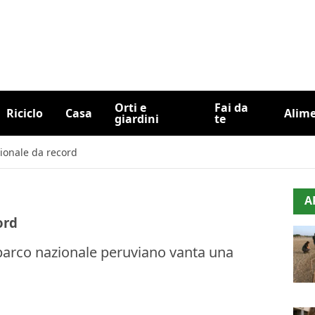
Orti e
Fai da
Riciclo
Casa
Alim
giardini
te
ionale da record
A
ord
il parco nazionale peruviano vanta una