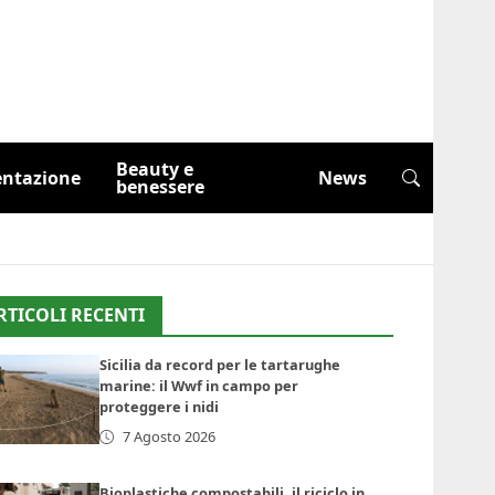
Beauty e
entazione
News
benessere
RTICOLI RECENTI
Sicilia da record per le tartarughe
marine: il Wwf in campo per
proteggere i nidi
7 Agosto 2026
Bioplastiche compostabili, il riciclo in