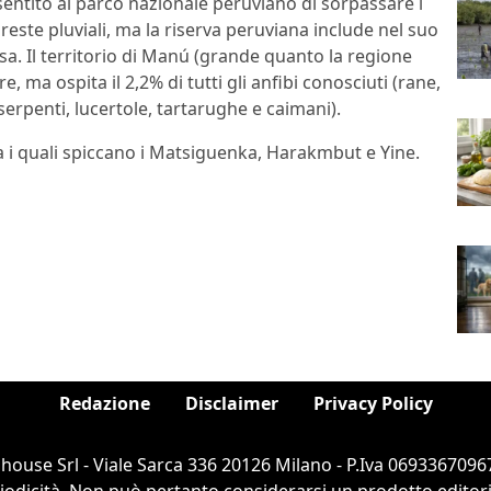
ntito al parco nazionale peruviano di sorpassare i
reste pluviali, ma la riserva peruviana include nel suo
sa. Il territorio di Manú (grande quanto la regione
, ma ospita il 2,2% di tutti gli anfibi conosciuti (rane,
(serpenti, lucertole, tartarughe e caimani).
a i quali spiccano i Matsiguenka, Harakmbut e Yine.
Redazione
Disclaimer
Privacy Policy
ouse Srl - Viale Sarca 336 20126 Milano - P.Iva 06933670967
dicità. Non può pertanto considerarsi un prodotto editorial