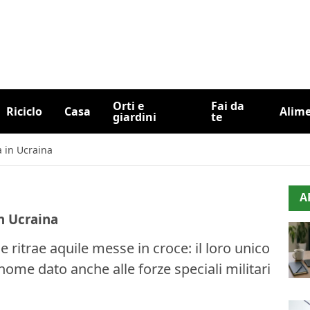
Orti e
Fai da
Riciclo
Casa
Alim
giardini
te
a in Ucraina
A
in Ucraina
e ritrae aquile messe in croce: il loro unico
nome dato anche alle forze speciali militari