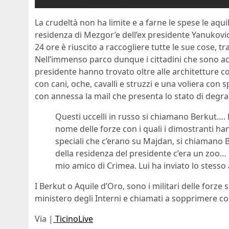
La crudeltà non ha limite e a farne le spese le aqu
residenza di Mezgor’e dell’ex presidente Yanukovich
24 ore è riuscito a raccogliere tutte le sue cose, tr
Nell’immenso parco dunque i cittadini che sono acc
presidente hanno trovato oltre alle architetture c
con cani, oche, cavalli e struzzi e una voliera con s
con annessa la mail che presenta lo stato di degra
Questi uccelli in russo si chiamano Berkut….
nome delle forze con i quali i dimostranti han
speciali che c’erano su Majdan, si chiamano Be
della residenza del presidente c’era un zoo…
mio amico di Crimea. Lui ha inviato lo stesso
I Berkut o Aquile d’Oro, sono i militari delle forz
ministero degli Interni e chiamati a sopprimere con
Via |
TicinoLive