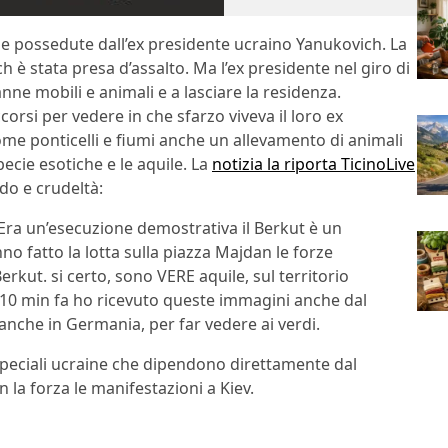
ile possedute dall’ex presidente ucraino Yanukovich. La
 è stata presa d’assalto. Ma l’ex presidente nel giro di
anne mobili e animali e a lasciare la residenza.
orsi per vedere in che sfarzo viveva il loro ex
ome ponticelli e fiumi anche un allevamento di animali
pecie esotiche e le aquile. La
notizia la riporta TicinoLive
do e crudeltà:
 Era un’esecuzione demostrativa il Berkut è un
no fatto la lotta sulla piazza Majdan le forze
rkut. si certo, sono VERE aquile, sul territorio
 10 min fa ho ricevuto queste immagini anche dal
 anche in Germania, per far vedere ai verdi.
e speciali ucraine che dipendono direttamente dal
 la forza le manifestazioni a Kiev.