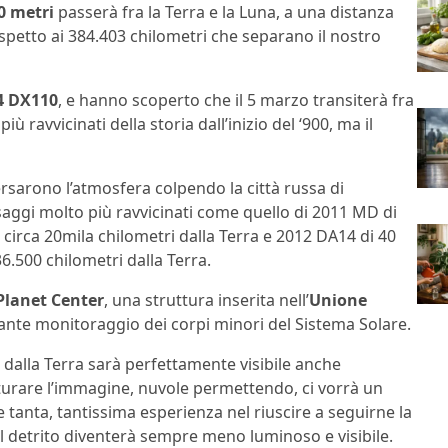
0 metri
passerà fra la Terra e la Luna, a una distanza
ispetto ai 384.403 chilometri che separano il nostro
4 DX110
, e hanno scoperto che il 5 marzo transiterà fra
iù ravvicinati della storia dall’inizio del ‘900, ma il
ersarono l’atmosfera colpendo la città russa di
ssaggi molto più ravvicinati come quello di 2011 MD di
 circa 20mila chilometri dalla Terra e 2012 DA14 di 40
6.500 chilometri dalla Terra.
Planet Center
, una struttura inserita nell’
Unione
nte monitoraggio dei corpi minori del Sistema Solare.
 dalla Terra sarà perfettamente visibile anche
turare l’immagine, nuvole permettendo, ci vorrà un
 tanta, tantissima esperienza nel riuscire a seguirne la
il detrito diventerà sempre meno luminoso e visibile.