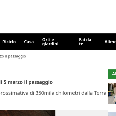
Orti e
Fai da
Riciclo
Casa
Alim
giardini
te
zo il passaggio
A
dì 5 marzo il passaggio
rossimativa di 350mila chilometri dalla Terra