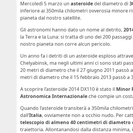
Mercoledì 5 marzo un
asteroide
del diametro di
3
inferiore ai 350mila chilometri ovverosia minore r
pianeta dal nostro satellite.
Gli astronomi hanno dato un nome al detrito,
201
la Terra e la Luna: si tratta di uno dei 200 passaggi p
nostro pianeta non corre alcun pericolo.
Un anno fa i detriti di un asteroide esploso attrav
Chelyabinsk, ma negli ultimi anni ci sono stati pa
20 metri di diametro che il 27 giugno 2011 passò a
metri di diametro che il 15 febbraio 2013 passò a 3
A scoprire l’asteroide 2014 DX110 è stato il
Minor 
Astronomica Internazionale
che compie un costa
Quando l’asteroide transiterà a 350mila chilometri
dall’
Italia
, ovviamente non a occhio nudo. Per cat
telescopio di almeno 40 centimetri di diametro
e
traiettoria. Allontanandosi dalla distanza minima, 