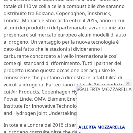
totale di 110 veicoli a celle a combustibile che saranno
distribuite tra Bolzano, Copenaghen, Innsbruck,
Londra, Monaco e Stoccarda entro il 2015, anno in cui
alcuni dei produttori del partenariato avranno iniziato
presentare sul mercato europeo alcuni modelli di auto
a idrogeno. Un vantaggio per la nuova tecnologia è
dato dal fatto che le stazioni si divideranno il
carburante concordato a livello internazionale così
come gli standard di rifornimento. Tutti i partner del
progetto usano questa occasione per acquisire le
conoscenze che puntano a dimostrare la fattibilità di
veicoli a idrogeno. Partecipano in totale 15 aziende tra
cui Air Products, Copenhagen Hydrogen Network, ITM
Power, Linde, OMV, Element Energy, PE INTERNATIONAL,
Institute for Innovative Technology e European Fuel Cell
and Hydrogen Joint Undertaking (FCH JU).
In totale a Londra dal 2016 ci saranno 50 nuove vetture
ALLERTA MOZZARELLA
a idrogeno costruite oltre che da Honda anche da