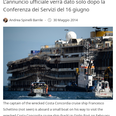
L'annuncio ufficiale verrà dato solo dopo la
Conferenza dei Servizi del 16 giugno
Andrea Spinelli Barrile
-
30 Maggio 2014
The captain of the wrecked Costa Concordia cruise ship Francesco
Schettino (not seen) is aboard a small boat on his way to visit the
wrecked Costa Concordia cruise ship (back) in Giglio Port on February