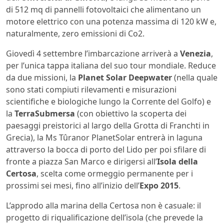
di 512 mq di pannelli fotovoltaici che alimentano un
motore elettrico con una potenza massima di 120 kW e,
naturalmente, zero emissioni di Co2.
Giovedì 4 settembre l’imbarcazione arriverà a
Venezia
,
per l’unica tappa italiana del suo tour mondiale. Reduce
da due missioni, la
Planet Solar Deepwater
(nella quale
sono stati compiuti rilevamenti e misurazioni
scientifiche e biologiche lungo la Corrente del Golfo) e
la
TerraSubmersa
(con obiettivo la scoperta dei
paesaggi preistorici al largo della Grotta di Franchti in
Grecia), la Ms Tûranor PlanetSolar entrerà in laguna
attraverso la bocca di porto del Lido per poi sfilare di
fronte a piazza San Marco e dirigersi all’
Isola della
Certosa
, scelta come ormeggio permanente per i
prossimi sei mesi, fino all’inizio dell’
Expo 2015
.
L’approdo alla marina della Certosa non è casuale: il
progetto di riqualificazione dell’isola (che prevede la