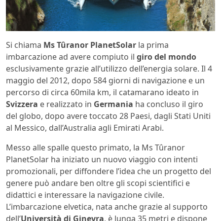
Si chiama
Ms Tûranor PlanetSolar
la prima
imbarcazione ad avere compiuto il
giro del mondo
esclusivamente grazie all’utilizzo dell’energia solare. Il 4
maggio del 2012, dopo 584 giorni di navigazione e un
percorso di circa 60mila km, il catamarano ideato in
Svizzera
e realizzato in
Germania
ha concluso il giro
del globo, dopo avere toccato 28 Paesi, dagli Stati Uniti
al Messico, dall’Australia agli Emirati Arabi.
Messo alle spalle questo primato, la Ms Tûranor
PlanetSolar ha iniziato un nuovo viaggio con intenti
promozionali, per diffondere l’idea che un progetto del
genere può andare ben oltre gli scopi scientifici e
didattici e interessare la navigazione civile.
L’imbarcazione elvetica, nata anche grazie al supporto
dell’
Università di Ginevra
, è lunga 35 metri e dispone