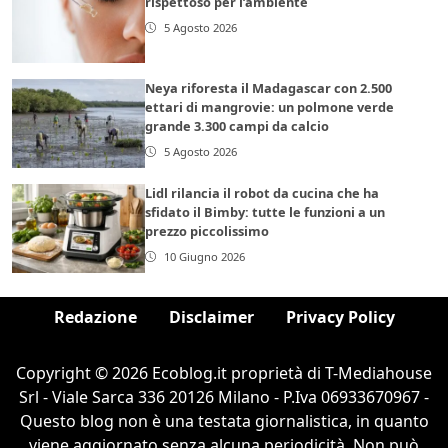
rispettoso per l’ambiente
5 Agosto 2026
Neya riforesta il Madagascar con 2.500
ettari di mangrovie: un polmone verde
grande 3.300 campi da calcio
5 Agosto 2026
Lidl rilancia il robot da cucina che ha
sfidato il Bimby: tutte le funzioni a un
prezzo piccolissimo
10 Giugno 2026
Redazione
Disclaimer
Privacy Policy
Copyright © 2026 Ecoblog.it proprietà di T-Mediahouse
Srl - Viale Sarca 336 20126 Milano - P.Iva 06933670967 -
Questo blog non è una testata giornalistica, in quanto
viene aggiornato senza alcuna periodicità. Non può